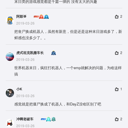
末日类的游戏感觉都是千篇一律的 没有太大的兴趣
阿鼓🥁
2
2019-03-26
把丧尸换成机器人，虽然有新意，但是还是这种末日游戏多了，新
鲜感也没多少了。。
虎式坦克凯撒车长
2
2019-03-26
世界机器末日，疯狂打机器人，一个emp就解决的问题，为啥这样
搞
小K
1
2019-03-26
感觉就是把僵尸换成了机器人，和DayZ没啥区别了吧
冲啊老破车
2
2019-03-26