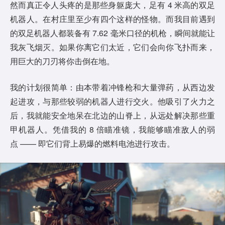
然而真正令人头疼的是那些身躯庞大，足有 4 米高的双足
机器人。在村庄里至少有四个这样的怪物。而我目前遇到
的双足机器人都装备有 7.62 毫米口径的机枪，瞬间就能让
我灰飞烟灭。如果你离它们太近，它们会向你飞扑而来，
用巨大的刀刃将你击倒在地。
我的计划很简单：由本带着冲锋枪和大量弹药，从西边发
起进攻，与那些较弱的机器人进行交火。他吸引了火力之
后，我就能安全地呆在北边的山脊上，从远处解决那些重
甲机器人。凭借我的 8 倍瞄准镜，我能够瞄准敌人的弱
点 —— 即它们背上易爆的燃料电池进行攻击。