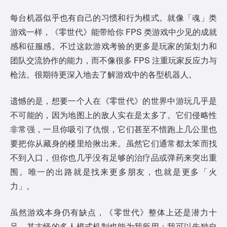
每台机器似乎也有自己的习惯和行为模式。就像「魂」类
游戏一样，《零世代》能带给你 FPS 类游戏中少见的成就
感和征服感。不过这款游戏考验的更多是玩家的策划力和
团队交流协作的能力，而不像很多 FPS 注重玩家反应力与
枪法。很期待更深入地去了解游戏中的各型机器人。
遗憾的是，想要一个人在《零世代》的世界中游玩几乎是
不可能的，因为地图上的敌人实在是太多了。它们侵略性
非常强，一旦你吸引了仇恨，它们甚至不惜跑上几公里也
要把你从藏身的楼里给揪出来。虽然它们通常都太笨而找
不到入口，但你也几乎没有足够的治疗品或弹药来突出重
围。唯一的出路就是找来更多朋友，也就是更多「火
力」。
虽然游戏本身仍有缺点，《零世代》整体上还是潜力十
足。其古怪的多人模式机制也能为我所用：我可以先独自