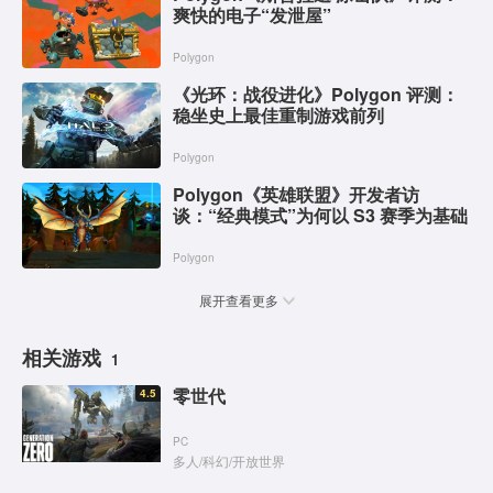
爽快的电子“发泄屋”
Polygon
《光环：战役进化》Polygon 评测：
稳坐史上最佳重制游戏前列
Polygon
Polygon《英雄联盟》开发者访
谈：“经典模式”为何以 S3 赛季为基础
Polygon
展开查看更多
相关游戏
1
零世代
4.5
PC
多人
/
科幻
/
开放世界