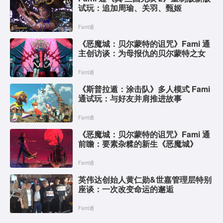
试玩：追加周瑜、关羽、甄姬
Fami通
《恶魔城：贝尔蒙特的诅咒》Fami 通
主创访谈：为母报仇的贝尔蒙特之女
Fami通
《斯普拉遁：涂击队》多人模式 Fami
通试玩：与好友并肩推进故事
Fami通
《恶魔城：贝尔蒙特的诅咒》Fami 通
前瞻：要素杂糅的新生《恶魔城》
Fami通
英伟达创始人黄仁勋&世嘉管理层特别
座谈：一次改变命运的邂逅
Fami通