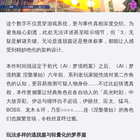
这个数字不仅贯穿游戏系统，更与事件真相深度交织。为
避免核心剧透，此处无法详述甚至暗示细节，但「3」无
疑是解谜关键。无论是逃脱篇还是整体叙事，都能让人感
受到精妙绝伦的架构设计。
本作时间线设定于初代《AI：梦境档案》之后、《AI：梦
境档案 涅槃肇始》六年前。系列老玩家能凭借对第二作角
色的认知，更容易推测可疑人物身份……不过比起猜透真
相，本作更侧重让经典角色在各自动人的「高光时刻」中
大放异彩。伊达与瞳绊自不必说，伊丽丝、应太、猛马、
BOSS、龙木＆环，乃至○○○○……连《涅槃肇始》的角色
们也频繁登场，令粉丝直呼过瘾。
玩法多样的逃脱篇与轻量化的梦界篇