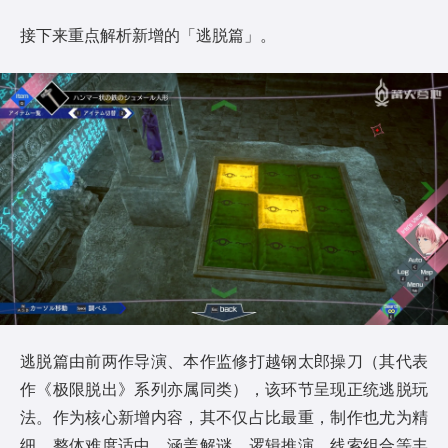
接下来重点解析新增的「逃脱篇」。
逃脱篇由前两作导演、本作监修打越钢太郎操刀（其代表
作《极限脱出》系列亦属同类），该环节呈现正统逃脱玩
法。作为核心新增内容，其不仅占比最重，制作也尤为精
细。整体难度适中，涵盖解谜、逻辑推演、线索组合等丰