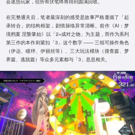
会迷惑玩家，但所有伏笔终将得到圆满回收。
在完整通关后，笔者最深刻的感受是故事严格遵循了「起
承转合」的结构框架，剧情脉络异常清晰。前作《AI：梦
境档案 涅槃肇始》以「2=成对之物」为主题，而作为系列
第三作的本作则紧扣「3」这个数字 —— 三组可操作角色
（伊达、瞳绊、伊丽丝等）、三大玩法模块（搜查篇、梦
界篇、逃脱篇）等众多元素都与「3」息息相关。