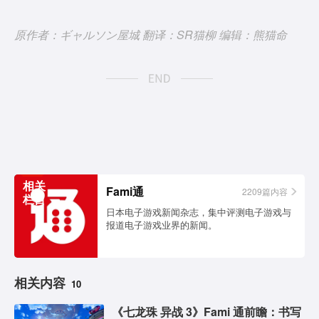
原作者：ギャルソン屋城 翻译：SR猫柳 编辑：熊猫命
相关
Fami通
2209篇内容
栏目
日本电子游戏新闻杂志，集中评测电子游戏与
报道电子游戏业界的新闻。
相关内容
10
《七龙珠 异战 3》Fami 通前瞻：书写