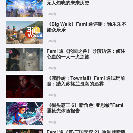
无人知晓的未来历史
Fami通
《Big Walk》Fami 通评测：独乐乐不
如众乐乐
Fami通
Fami 通《轮回之兽》导演访谈：倾注
心血的一人一犬之旅
Fami通
《寂静岭：Townfall》Fami 通试玩前
瞻：踏入苏格兰孤岛的迷雾
Fami通
《街头霸王 6》新角色“亚思敏”Fami
通抢先体验报告
Fami通
Fami 通《真·三国无双 2》重制版新版