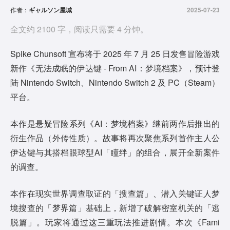
作者：
ギャルソン屋城
2025-07-23
全文约 2100 字，阅读只需要 4 分钟。
Spike Chunsoft 宣布将于 2025 年 7 月 25 日发售冒险游戏
新作《无法成眠的伊达键 - From AI：梦境档案》，预计登
陆 Nintendo Switch、Nintendo Switch 2 及 PC（Steam）
平台。
本作是悬疑冒险系列《AI：梦境档案》继前两作后推出的
衍生作品（外传性质）。故事将再次聚焦系列首作主人公
伊达键与其搭档眼球型AI「瞳绊」的组合，展开全新案件
的调查。
本作在现实世界调查取证的「搜查篇」、潜入关键证人梦
境搜查的「梦界篇」基础上，新增了破解密室机关的「逃
脱篇」。玩家将通过这三重玩法推进剧情。本次《Fami