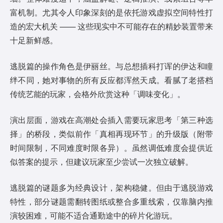
富机制。尤其令人印象深刻的是依托游戏虚拟空间特性打
造的宏大机关 —— 这些现实中不可能存在的精妙装置带来
十足新鲜感。
逃脱篇的操作角色是伊丽丝。与总想插科打诨的伊达和瞳
绊不同，她对事物的所有反应都浑然天成。看腻了老搭档
传统艺能的玩家，会格外欣赏这种「调味变化」。
演出层面，游戏在高潮处会插入需要玩家思考「第三种选
择」的桥段，类似前作「真相再现环节」的升级版（附带
时间限制，不同难度时限各异）。虽然调低难度会提供近
似答案的提示，但建议玩家至少尝试一次独立破解。
逃脱篇的谜题多为经典设计，架构稳健。但由于逃脱游戏
特性，部分谜题需翻转图纸或整合多重线索，仅靠脑内推
演较困难，可能不适合通勤途中的碎片化游玩。