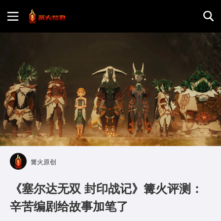
首页
游戏评测
地图攻略
篝火原创
《塞尔达无双 封印战记》篝火评测：
辛苦编剧给故事加笔了