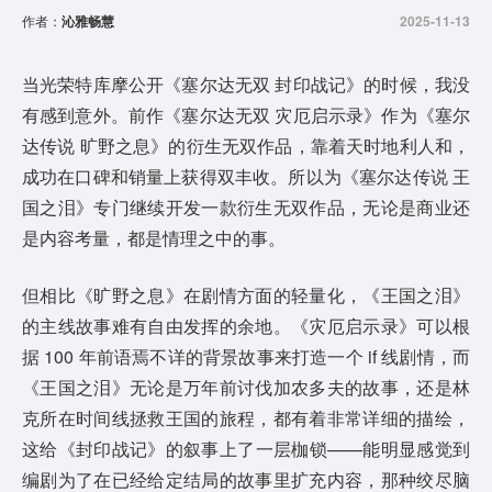
作者：
沁雅畅慧
2025-11-13
当光荣特库摩公开《塞尔达无双 封印战记》的时候，我没
有感到意外。前作《塞尔达无双 灾厄启示录》作为《塞尔
达传说 旷野之息》的衍生无双作品，靠着天时地利人和，
成功在口碑和销量上获得双丰收。所以为《塞尔达传说 王
国之泪》专门继续开发一款衍生无双作品，无论是商业还
是内容考量，都是情理之中的事。
但相比《旷野之息》在剧情方面的轻量化，《王国之泪》
的主线故事难有自由发挥的余地。《灾厄启示录》可以根
据 100 年前语焉不详的背景故事来打造一个 if 线剧情，而
《王国之泪》无论是万年前讨伐加农多夫的故事，还是林
克所在时间线拯救王国的旅程，都有着非常详细的描绘，
这给《封印战记》的叙事上了一层枷锁——能明显感觉到
编剧为了在已经给定结局的故事里扩充内容，那种绞尽脑