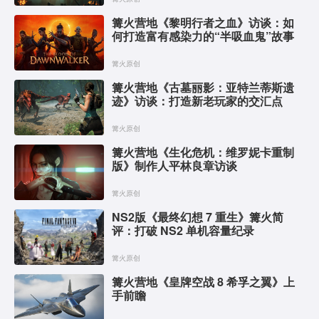
篝火营地《黎明行者之血》访谈：如
何打造富有感染力的“半吸血鬼”故事
篝火原创
篝火营地《古墓丽影：亚特兰蒂斯遗
迹》访谈：打造新老玩家的交汇点
篝火原创
篝火营地《生化危机：维罗妮卡重制
版》制作人平林良章访谈
篝火原创
NS2版《最终幻想 7 重生》篝火简
评：打破 NS2 单机容量纪录
篝火原创
篝火营地《皇牌空战 8 希孚之翼》上
手前瞻