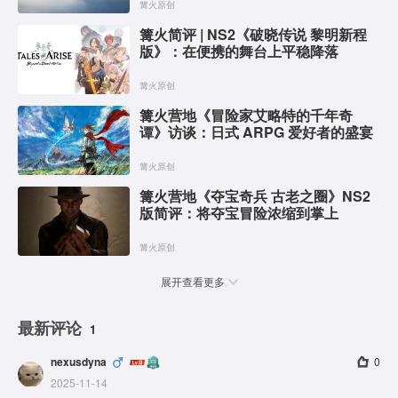
篝火原创
篝火简评 | NS2《破晓传说 黎明新程
版》：在便携的舞台上平稳降落
篝火原创
篝火营地《冒险家艾略特的千年奇
谭》访谈：日式 ARPG 爱好者的盛宴
篝火原创
篝火营地《夺宝奇兵 古老之圈》NS2
版简评：将夺宝冒险浓缩到掌上
篝火原创
展开查看更多
最新评论
1
nexusdyna
0
2025-11-14