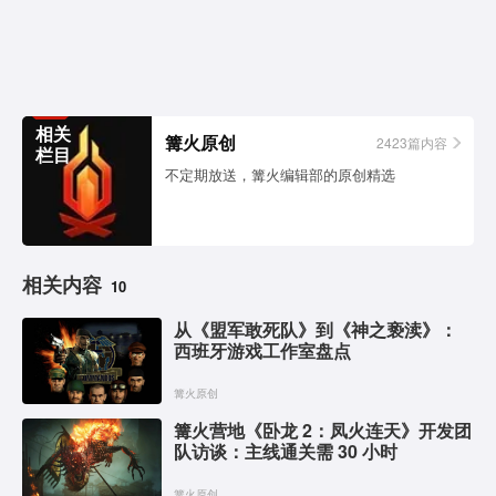
相关
篝火原创
2423篇内容
栏目
不定期放送，篝火编辑部的原创精选
相关内容
10
从《盟军敢死队》到《神之亵渎》：
西班牙游戏工作室盘点
篝火原创
篝火营地《卧龙 2：凤火连天》开发团
队访谈：主线通关需 30 小时
篝火原创