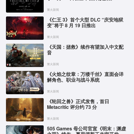
篝火新闻
《仁王 3》首个大型 DLC “庆安地狱
变”将于 8 月 19 日推出
篝火新闻
《天国：拯救》续作有望加入中文配
音
篝火新闻
《火焰之纹章：万缕千丝》直面会详
解角色、职业与战斗系统
篝火新闻
《轮回之兽》正式发售，首日
Metacritic 评分约 73 分
篝火新闻
505 Games 母公司官宣《明末：渊虚