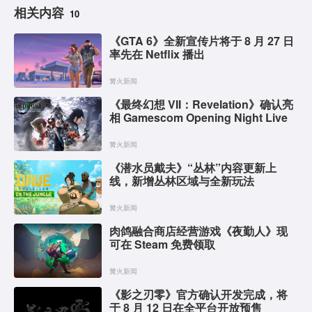
相关内容
10
《GTA 6》全新宣传片将于 8 月 27 日
率先在 Netflix 播出
篝火新闻
《最终幻想 VII：Revelation》确认亮
相 Gamescom Opening Night Live
篝火新闻
《潜水员戴夫》“丛林”内容更新上
线，新增丛林区域与全新玩法
篝火新闻
肉鸽融合商店经营游戏《夜勤人》现
可在 Steam 免费领取
篝火新闻
《影之刃零》官方确认开发完成，将
于 8 月 12 日在全平台开放预售