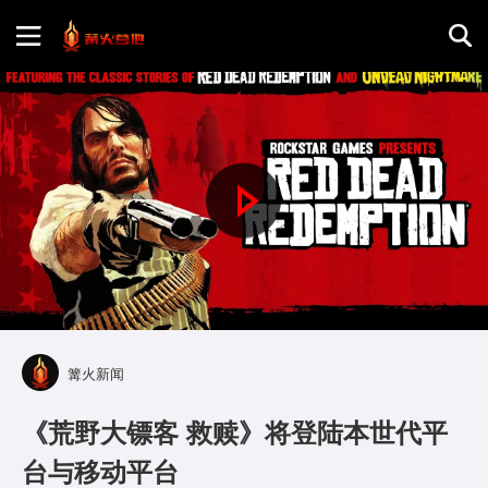
首页
游戏评测
P
地图攻略
l
a
y
篝火新闻
V
《荒野大镖客 救赎》将登陆本世代平
i
台与移动平台