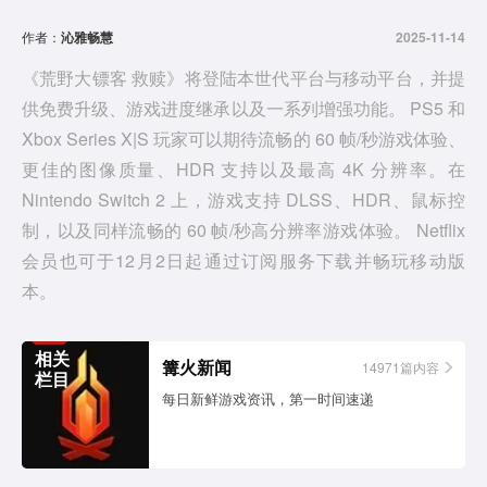
d
作者：
沁雅畅慧
2025-11-14
e
《荒野大镖客 救赎》将登陆本世代平台与移动平台，并提
供免费升级、游戏进度继承以及一系列增强功能。 PS5 和
o
Xbox Series X|S 玩家可以期待流畅的 60 帧/秒游戏体验、
更佳的图像质量、HDR 支持以及最高 4K 分辨率。在
Nintendo Switch 2 上，游戏支持 DLSS、HDR、鼠标控
制，以及同样流畅的 60 帧/秒高分辨率游戏体验。 Netflix
会员也可于12月2日起通过订阅服务下载并畅玩移动版
本。
相关
篝火新闻
14971篇内容
栏目
每日新鲜游戏资讯，第一时间速递