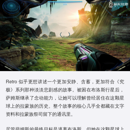
Retro 似乎更想讲述一个更加安静、含蓄，更加符合《究
极》系列那种淡淡悲剧感的故事。被困在布洛斯行星后，
萨姆斯继承了念动能力，让她可以理解曾经居住在这颗星
球上的拉蒙族的历史。整个故事的核心几乎全都藏在文字
资料和拉蒙族祭司留下的通讯里。
尽管萨姆斯的最终目标是逃离布洛斯，但她在这颗星球上