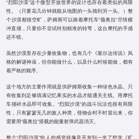
“烈阳沙漠”这个微型开放世界的设计也存在着类似的局限
性。（只要花几分钟就能从地图的一头骑到另一头。）整
个沙漠都很空旷，萨姆斯可以骑着摩托车“薇奥拉”尽情横
冲直撞，只要你不尝试特别精准的转弯，这台摩托的手感
还不错。
虽然沙漠里存在少量收集物，也有几个《塞尔达传说》风
格的解谜神庙，但你能做什么，以及什么时候能做，都有
着严格的顺序。
这个地方的主要作用就是供萨姆斯收集一种绿色水晶。只
有收集到足够填满记忆果实的水晶才能通关主线。用摩托
车撞碎水晶即可收集。“烈阳沙漠”的战斗玩法也很有局限
性，只有寥寥无几的敌人种类，怪物会时不时冒出来，你
需要用“薇奥拉”搭载的能量射弹武器消灭。
整个“烈阳沙漠”给人的感觉就像是开发到一半了想学《旷