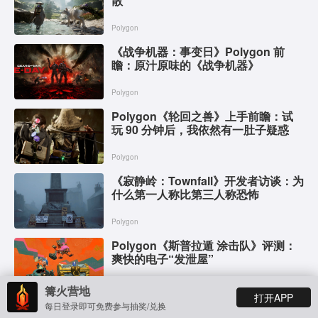
散
Polygon
《战争机器：事变日》Polygon 前
瞻：原汁原味的《战争机器》
Polygon
Polygon《轮回之兽》上手前瞻：试
玩 90 分钟后，我依然有一肚子疑惑
Polygon
《寂静岭：Townfall》开发者访谈：为
什么第一人称比第三人称恐怖
Polygon
Polygon《斯普拉遁 涂击队》评测：
爽快的电子“发泄屋”
Polygon
篝火营地
打开APP
每日登录即可免费参与抽奖/兑换
《光环：战役进化》Polygon 评测：