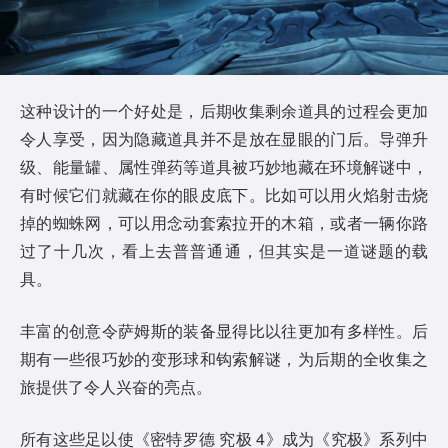
这种设计的一个好处是，后期收集剩余道具的过程会更加
令人享受，因为隐藏道具并不是放在显眼的门后。导弹升
级、能量罐、属性弹药等道具被巧妙地藏在环境解谜中，
有时候它们就藏在你的眼皮底下。比如可以用火焰射击烧
掉的蜘蛛网，可以用念动套索拉开的木箱，或者一辆你路
过了十几次，看上去普普通通，但其实是一道谜题的载
具。
丰富的创意令萨姆斯的装备显得比以往更加有多样性。后
期有一些很巧妙的变形球和钩索解谜，为后期的全收集之
旅提供了令人兴奋的亮点。
所有这些足以使《密特罗德 究极 4》成为《究极》系列中