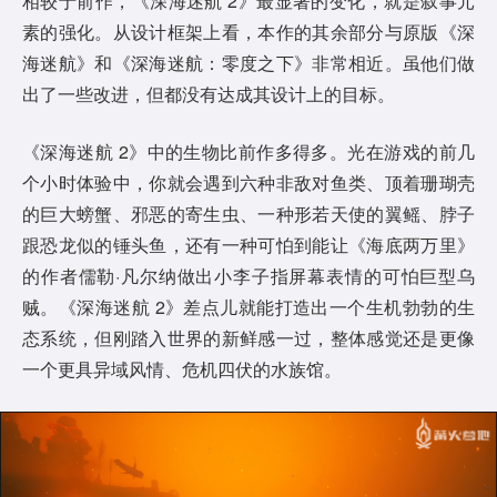
相较于前作，《深海迷航 2》最显著的变化，就是叙事元
素的强化。从设计框架上看，本作的其余部分与原版《深
海迷航》和《深海迷航：零度之下》非常相近。虽他们做
出了一些改进，但都没有达成其设计上的目标。
《深海迷航 2》中的生物比前作多得多。光在游戏的前几
个小时体验中，你就会遇到六种非敌对鱼类、顶着珊瑚壳
的巨大螃蟹、邪恶的寄生虫、一种形若天使的翼鳐、脖子
跟恐龙似的锤头鱼，还有一种可怕到能让《海底两万里》
的作者儒勒·凡尔纳做出小李子指屏幕表情的可怕巨型乌
贼。《深海迷航 2》差点儿就能打造出一个生机勃勃的生
态系统，但刚踏入世界的新鲜感一过，整体感觉还是更像
一个更具异域风情、危机四伏的水族馆。