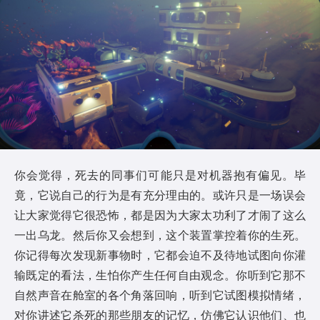
你会觉得，死去的同事们可能只是对机器抱有偏见。毕
竟，它说自己的行为是有充分理由的。或许只是一场误会
让大家觉得它很恐怖，都是因为大家太功利了才闹了这么
一出乌龙。然后你又会想到，这个装置掌控着你的生死。
你记得每次发现新事物时，它都会迫不及待地试图向你灌
输既定的看法，生怕你产生任何自由观念。你听到它那不
自然声音在舱室的各个角落回响，听到它试图模拟情绪，
对你讲述它杀死的那些朋友的记忆，仿佛它认识他们、也