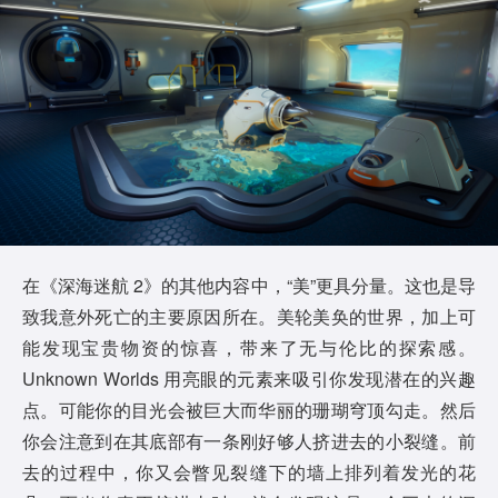
在《深海迷航 2》的其他内容中，“美”更具分量。这也是导
致我意外死亡的主要原因所在。美轮美奂的世界，加上可
能发现宝贵物资的惊喜，带来了无与伦比的探索感。
Unknown Worlds 用亮眼的元素来吸引你发现潜在的兴趣
点。可能你的目光会被巨大而华丽的珊瑚穹顶勾走。然后
你会注意到在其底部有一条刚好够人挤进去的小裂缝。前
去的过程中，你又会瞥见裂缝下的墙上排列着发光的花