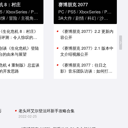
机 8：村庄
赛博朋克 2077
5
XboxSeries
PS4
XboxOne
PC
PS5
XboxSeries
PS4
Xbox
惊悚
冒险
主视角
恐怖
3A大作
剧情
科幻
沙盒
赛博朋
版《生化危机 8：村庄》
《赛博朋克 2077》2.2 更新内
i 通评测：令人惊叹的性
容公开
创谈《生化危机》登陆
《赛博朋克 2077》2.1 版本中
 平台的由来与展望
文介绍视频公开
危机 4 重制版》总监谈
《赛博朋克 2077：往日之
的开发思路
影》音乐团队访谈：如何打造
谍战原声带
巧
老头环艾尔登法环新手攻略合集
2022-02-25