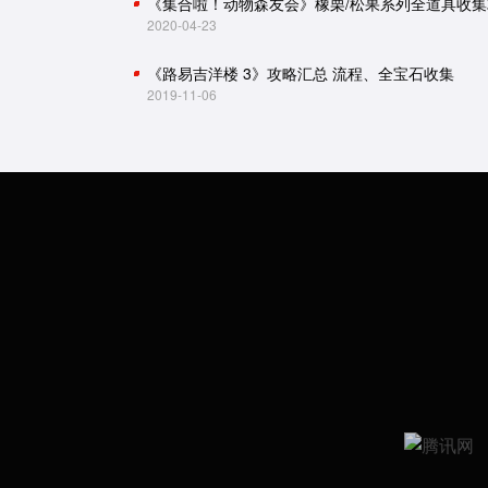
《集合啦！动物森友会》橡栗/松果系列全道具收集
2020-04-23
《路易吉洋楼 3》攻略汇总 流程、全宝石收集
2019-11-06