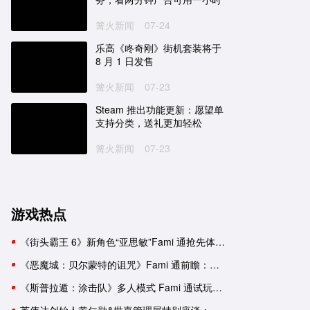
宝可梦传说 阿尔宙斯
刺客信条：英灵殿
篝火新闻
07-24
One
NS
PC
PS5
XboxSeries
PS4
克
日式
探索
狩猎
神话
剧情
养成
第三人称
3A大作
冒险
开放世界
历史
潜入
乐高《咚奇刚》街机套装将于
8 月 1 日发售
《宝可梦 朱／紫》Polygon 评
《刺客信条 英灵殿》x《怪
篝火新闻
07-23
测：不进反退
猎人 世界》联动宣传片公
Steam 推出功能更新：愿望单
《宝可梦 朱／紫》需要配音
育碧证实《刺客信条：英灵
支持分类，送礼更加轻松
吗？
殿》12 月 6 日将重返 Stea
平台
篝火新闻
07-23
匡威与《宝可梦》推出四款日
9 月 13 日 ~ 9 月 19 日 Xb
本限定联名球鞋
金会员游戏促销阵容公布
游戏热点
《街头霸王 6》新角色“亚思敏”Fami 通抢先体验报告
《恶魔城：贝尔蒙特的诅咒》Fami 通前瞻：要素杂糅的新生《恶魔城》
《斯普拉遁：涂击队》多人模式 Fami 通试玩：与好友并肩推进故事