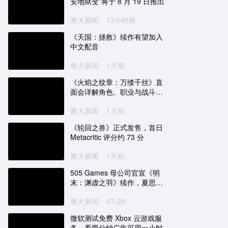
安地狱变”将于 8 月 19 日推出
篝火新闻
13小时前
《天国：拯救》续作有望加入
中文配音
篝火新闻
1天前
《火焰之纹章：万缕千丝》直
面会详解角色、职业与战斗系
统
篝火新闻
1天前
《轮回之兽》正式发售，首日
Metacritic 评分约 73 分
篝火新闻
1天前
505 Games 母公司官宣《明
末：渊虚之羽》续作，夏思源
新工作室开发
篝火新闻
07-29
微软测试免费 Xbox 云游戏服
务，看两分钟广告可用一小时