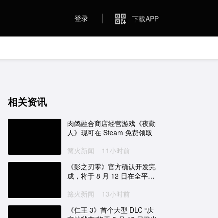
登录
下载APP
相关资讯
肉鸽融合商店经营游戏《夜勤
人》现可在 Steam 免费领取
篝火新闻
11小时前
《影之刃零》官方确认开发完
成，将于 8 月 12 日在全平台
开放预售
篝火新闻
13小时前
《仁王 3》首个大型 DLC “庆