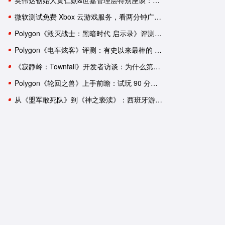
英伟达创始人黄仁勋&世嘉管理层特别座谈：一次改变命运的邂逅
微软测试免费 Xbox 云游戏服务，看两分钟广告可用一小时
Polygon《毁灭战士：黑暗时代 启示录》评测：轰轰烈烈的谢幕演出？
Polygon《电车炫客》评测：有史以来最棒的 3D 索尼克游戏！
《寂静岭：Townfall》开发者访谈：为什么第一人称比第三人称恐怖
Polygon《轮回之兽》上手前瞻：试玩 90 分钟后，我依然有一肚子疑惑
从《盟军敢死队》到《神之亵渎》：西班牙游戏工作室盘点