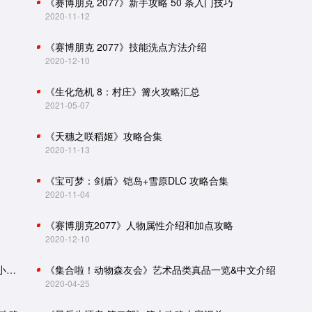
《赛博朋克 2077》新手攻略 50 条入门技巧
2020-11-12
《赛博朋克 2077》技能洗点方法介绍
2020-12-10
《生化危机 8：村庄》篝火攻略汇总
2021-05-07
《天穗之咲稻姬》攻略合集
2020-11-13
《宝可梦：剑盾》铠岛+雪原DLC 攻略合集
2020-11-04
《赛博朋克2077》人物属性介绍和加点攻略
2020-12-10
怪物猎人世界：冰原攻略（主线流程、怪物肉质、小技巧）
《集合啦！动物森友会》艺术品类真品一览&中文介绍
2020-04-25