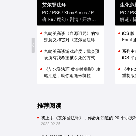
艾尔登法环
生化危
PC
PS5
XboxSeries
PS4
XboxOne
PC
PS
魂like
魔幻
剧情
开放世界
解谜
宫崎英高谈《血源诅咒》的特
iOS 
殊意义和它对《艾尔登法环》
Fam
的影响
能表现
宫崎英高谈游戏难度：我会预
系列主
设所有我希望被杀死的方式
iOS
《艾尔登法环 黄金树幽影》攻
《生化
略汇总，助你追随米凯拉
重制版
推荐阅读
初上手《艾尔登法环》，你必须知道的 20 个小技
2022-02-25