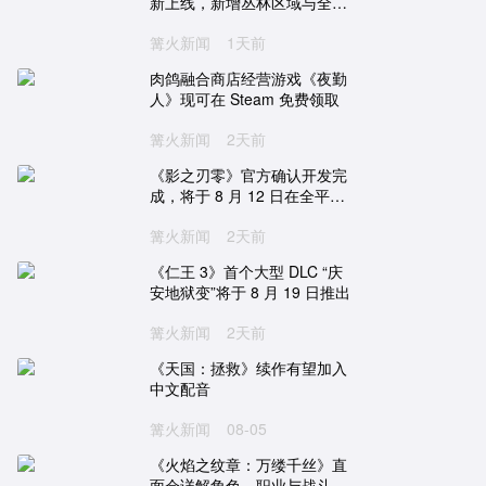
新上线，新增丛林区域与全新
玩法
篝火新闻
1天前
肉鸽融合商店经营游戏《夜勤
人》现可在 Steam 免费领取
篝火新闻
2天前
《影之刃零》官方确认开发完
宝可梦传说 阿尔宙斯
刺客信条：英灵殿
成，将于 8 月 12 日在全平台
One
NS
PC
PS5
XboxSeries
PS4
开放预售
克
日式
探索
狩猎
篝火新闻
神话
剧情
2天前
养成
第三人称
3A大作
冒险
开放世界
历史
潜入
《仁王 3》首个大型 DLC “庆
《宝可梦 朱／紫》Polygon 评
《刺客信条 英灵殿》x《怪
安地狱变”将于 8 月 19 日推出
测：不进反退
猎人 世界》联动宣传片公
篝火新闻
2天前
《宝可梦 朱／紫》需要配音
育碧证实《刺客信条：英灵
《天国：拯救》续作有望加入
吗？
殿》12 月 6 日将重返 Stea
中文配音
平台
匡威与《宝可梦》推出四款日
9 月 13 日 ~ 9 月 19 日 Xb
篝火新闻
08-05
本限定联名球鞋
金会员游戏促销阵容公布
《火焰之纹章：万缕千丝》直
面会详解角色、职业与战斗系