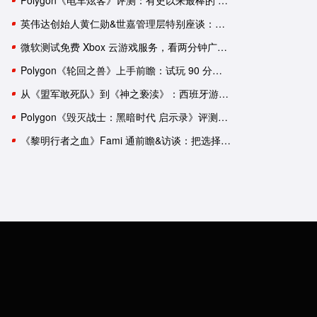
Polygon《电车炫客》评测：有史以来最棒的 3D 索尼克游戏！
英伟达创始人黄仁勋&世嘉管理层特别座谈：一次改变命运的邂逅
微软测试免费 Xbox 云游戏服务，看两分钟广告可用一小时
Polygon《轮回之兽》上手前瞻：试玩 90 分钟后，我依然有一肚子疑惑
从《盟军敢死队》到《神之亵渎》：西班牙游戏工作室盘点
Polygon《毁灭战士：黑暗时代 启示录》评测：轰轰烈烈的谢幕演出？
《黎明行者之血》Fami 通前瞻&访谈：把选择权交给玩家