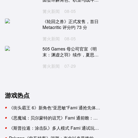
统
篝火新闻
08-05
《轮回之兽》正式发售，首日
Metacritic 评分约 73 分
篝火新闻
08-05
505 Games 母公司官宣《明
末：渊虚之羽》续作，夏思源
新工作室开发
篝火新闻
07-29
游戏热点
《街头霸王 6》新角色“亚思敏”Fami 通抢先体验报告
《恶魔城：贝尔蒙特的诅咒》Fami 通前瞻：要素杂糅的新生《恶魔城》
《斯普拉遁：涂击队》多人模式 Fami 通试玩：与好友并肩推进故事