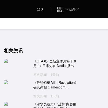
登录
下载APP
相关资讯
《GTA 6》全新宣传片将于 8
月 27 日率先在 Netflix 播出
篝火新闻
1天前
《最终幻想 VII：Revelation》
确认亮相 Gamescom
Opening Night Live
篝火新闻
1天前
《潜水员戴夫》“丛林”内容更