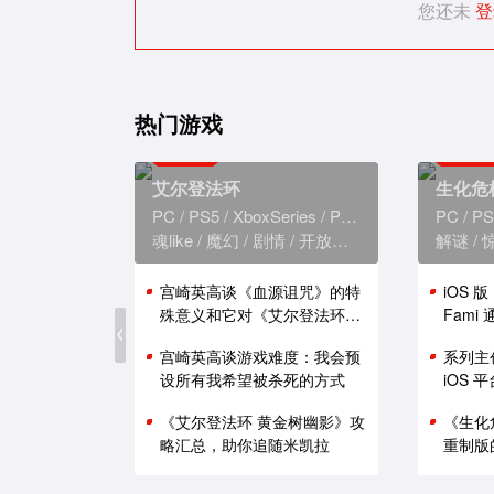
您还未
登
热门游戏
艾尔登法环
生化危
PC
PS5
XboxSeries
PS4
XboxOne
PC
PS
魂like
魔幻
剧情
开放世界
解谜
宫崎英高谈《血源诅咒》的特
iOS 
殊意义和它对《艾尔登法环》
Fam
的影响
能表现
宫崎英高谈游戏难度：我会预
系列主
设所有我希望被杀死的方式
iOS
《艾尔登法环 黄金树幽影》攻
《生化
略汇总，助你追随米凯拉
重制版