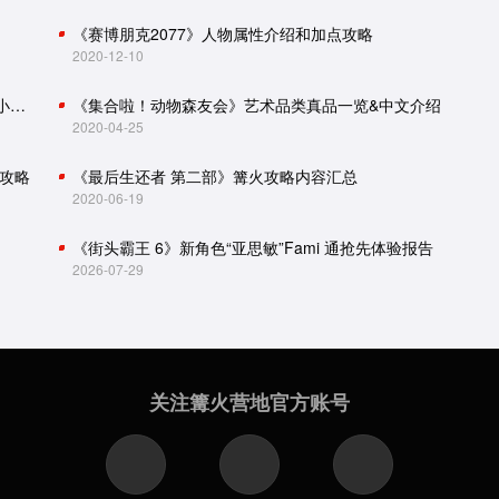
《赛博朋克2077》人物属性介绍和加点攻略
2020-12-10
怪物猎人世界：冰原攻略（主线流程、怪物肉质、小技巧）
《集合啦！动物森友会》艺术品类真品一览&中文介绍
2020-04-25
攻略
《最后生还者 第二部》篝火攻略内容汇总
2020-06-19
《街头霸王 6》新角色“亚思敏”Fami 通抢先体验报告
2026-07-29
关注篝火营地官方账号