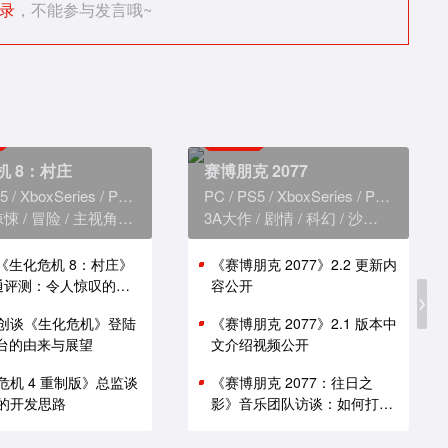
录
，不能参与发言哦~
机 8：村庄
赛博朋克 2077
5
XboxSeries
PS4
XboxOne
PC
PS5
XboxSeries
PS4
Xbox
惊悚
冒险
主视角
恐怖
3A大作
剧情
科幻
沙盒
赛博朋
版《生化危机 8：村庄》
《赛博朋克 2077》2.2 更新内
i 通评测：令人惊叹的性
容公开
创谈《生化危机》登陆
《赛博朋克 2077》2.1 版本中
 平台的由来与展望
文介绍视频公开
危机 4 重制版》总监谈
《赛博朋克 2077：往日之
的开发思路
影》音乐团队访谈：如何打造
谍战原声带