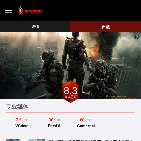
首页
评测
详情
游戏评测
地图攻略
8.3
篝火总评
专业媒体
7.9
/
10
36
/
40
80
/
100
VGtime
Fami通
Gamerank