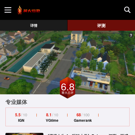
首页
评测
详情
游戏评测
地图攻略
6.8
篝火总评
专业媒体
5.5
/
10
8.1
/
10
68
/
100
IGN
VGtime
Gamerank