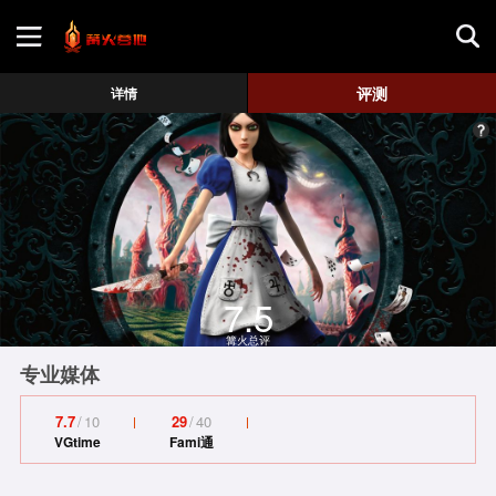
首页
评测
详情
游戏评测
地图攻略
7.5
篝火总评
专业媒体
7.7
/
10
29
/
40
VGtime
Fami通