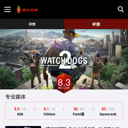
首页
评测
详情
游戏评测
地图攻略
8.3
篝火总评
专业媒体
8.5
/
10
8.1
/
10
36
/
40
83
/
100
IGN
VGtime
Fami通
Gamerank