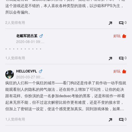
这个游戏还是不错的，本人喜欢各种类型的游戏，以沙箱和FPS为主，
所以会有偏向。
2人觉得有用
0
老戴军团吕某
好玩
2020-08-01 09:00:05
。。。。。。。。。。
1人觉得有用
0
HELLOEVFL
好玩
2020-03-27 00:31:22
疯狂的人们和一个疯狂的城市——看门狗2还是传承了前作动一动手指就
能观看别人的隐私的帅气做法，还在前作上增加了可玩性，让你的处决
跟有花样。你扮演的是一名参加dedsec考验的黑客，还是和前作一样看
起来无所不能，但不过这次解密比前作更有难度，还是不变的接水管，
但加上了密钥这一设定，使这个感觉更加真实。回到游戏体验，如果把
看门狗2与看门狗1来比较，狗1就有一种墨守成规的感觉，而狗2，则是
1人觉得有用
0
狂为乱到。美丽的