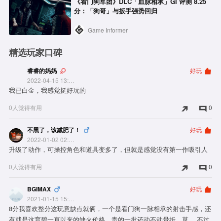
《看门狗军团》DLC「血脉相承」GI 评测 8.25
分：「狗哥」与扳手强势回归
Game Informer
精选玩家口碑
睿睿的妈妈
好玩
2022-04-15 13:20:39
我已白金，我感觉挺好玩的
0人觉得有用
0
不黑了，该减肥了！
好玩
2022-01-02 02:25:52
升级了动作，可操控角色和道具变多了，但就是感觉没有第一作吸引人
0人觉得有用
0
BGIMAX
好玩
2021-01-15 15:26:30
8分我喜欢整分这玩意缺点就俩，一个是看门狗一脉相承的射击手感，还
有就是这育碧一直以来的缺火价格，贵的一批还动不动骨折，草。 不过