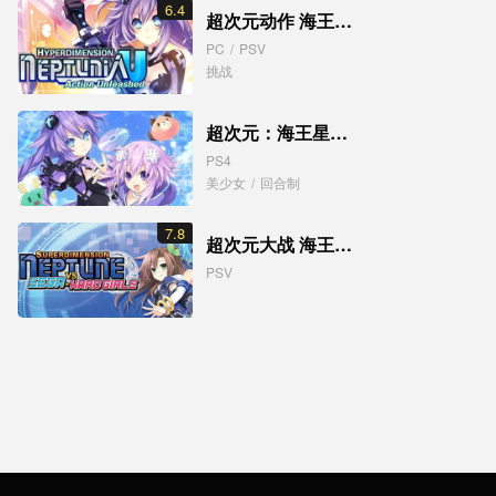
6.4
超次元动作 海王星U
PC
/
PSV
挑战
超次元：海王星重生1 重制版
PS4
美少女
/
回合制
7.8
超次元大战 海王星VS世嘉硬件女孩
PSV