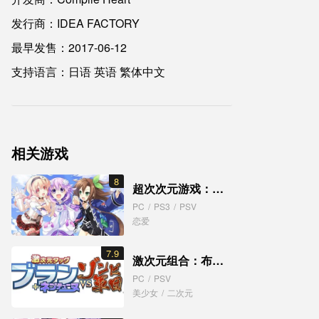
发行商：IDEA FACTORY
最早发售：2017-06-12
支持语言：日语 英语 繁体中文
相关游戏
8
超次次元游戏：海王星 重生1
PC
/
PS3
/
PSV
恋爱
7.9
激次元组合：布兰+海王星VS僵尸军团
PC
/
PSV
美少女
/
二次元