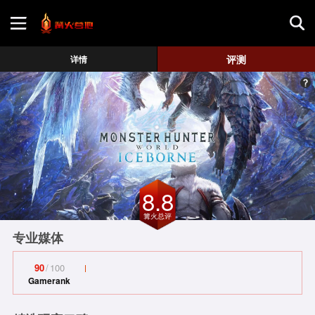
首页
评测
详情
游戏评测
地图攻略
8.8
篝火总评
专业媒体
90
/
100
Gamerank