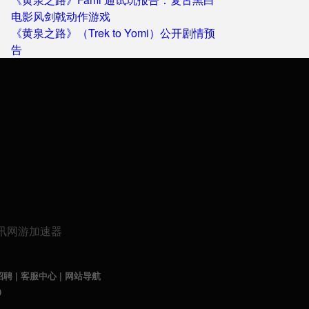
电影风剑戟动作游戏
《黄泉之路》（Trek to Yomi）公开剧情预
告
招聘
|
客服中心
|
网站导航
9