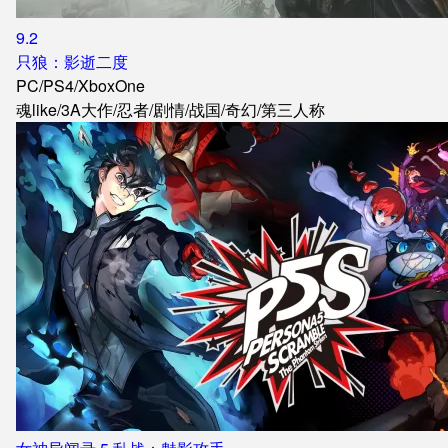
9.2
只狼：影逝二度
PC
/
PS4
/
XboxOne
魂like
/
3A大作
/
忍者
/
剧情
/
战国
/
奇幻
/
第三人称