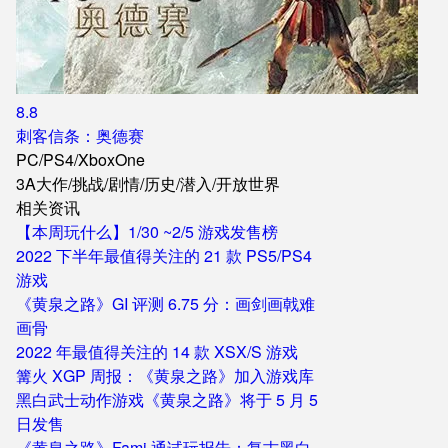
8.8
刺客信条：奥德赛
PC
/
PS4
/
XboxOne
3A大作
/
挑战
/
剧情
/
历史
/
潜入
/
开放世界
相关资讯
【本周玩什么】1/30 ~2/5 游戏发售榜
2022 下半年最值得关注的 21 款 PS5/PS4
游戏
《黄泉之路》GI 评测 6.75 分：画剑画戟难
画骨
2022 年最值得关注的 14 款 XSX/S 游戏
篝火 XGP 周报：《黄泉之路》加入游戏库
黑白武士动作游戏《黄泉之路》将于 5 月 5
日发售
《黄泉之路》Fami 通试玩报告：复古黑白