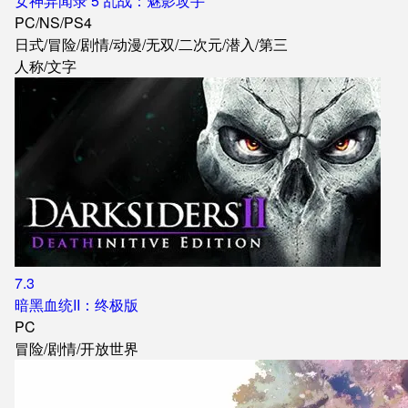
女神异闻录 5 乱战：魅影攻手
PC
/
NS
/
PS4
日式
/
冒险
/
剧情
/
动漫
/
无双
/
二次元
/
潜入
/
第三
人称
/
文字
7.3
暗黑血统II：终极版
PC
冒险
/
剧情
/
开放世界