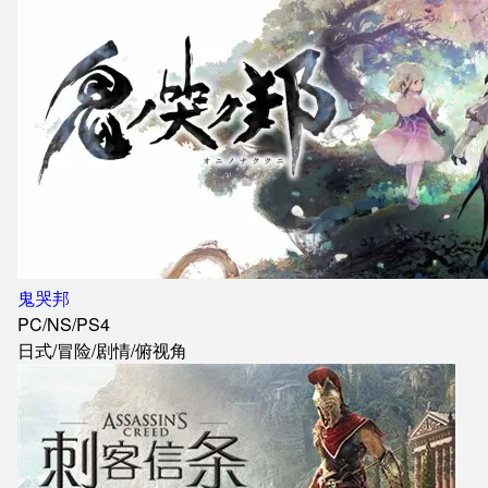
鬼哭邦
PC
/
NS
/
PS4
日式
/
冒险
/
剧情
/
俯视角