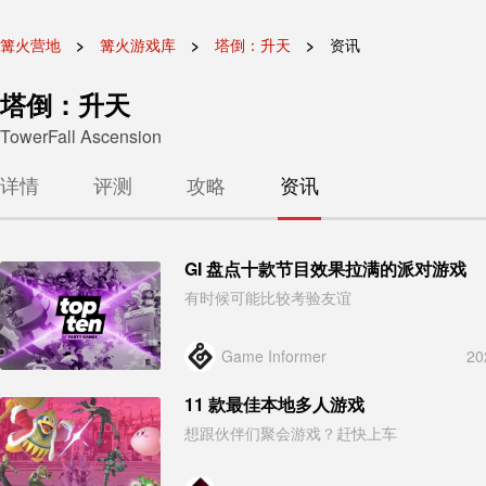
篝火营地
篝火游戏库
塔倒：升天
资讯
塔倒：升天
TowerFall Ascension
详情
评测
攻略
资讯
GI 盘点十款节目效果拉满的派对游戏
有时候可能比较考验友谊
Game Informer
20
11 款最佳本地多人游戏
想跟伙伴们聚会游戏？赶快上车