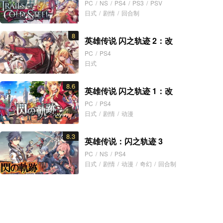
PC
/
NS
/
PS4
/
PS3
/
PSV
日式
/
剧情
/
回合制
8
英雄传说 闪之轨迹 2：改
PC
/
PS4
日式
8.6
英雄传说 闪之轨迹 1：改
PC
/
PS4
日式
/
剧情
/
动漫
8.3
英雄传说：闪之轨迹 3
PC
/
NS
/
PS4
日式
/
剧情
/
动漫
/
奇幻
/
回合制