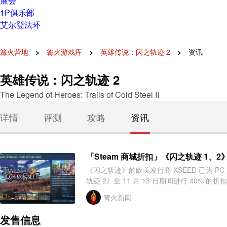
展会
1P俱乐部
艾尔登法环
篝火营地
篝火游戏库
英雄传说：闪之轨迹 2
资讯
英雄传说：闪之轨迹 2
The Legend of Heroes: Trails of Cold Steel II
详情
评测
攻略
资讯
「Steam 商城折扣」《闪之轨迹 1、2
《闪之轨迹》的欧美发行商 XSEED 已为 PC 版《闪之轨迹 1》(v1.4
篝火新闻
发售信息