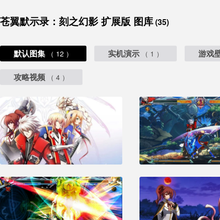
苍翼默示录：刻之幻影 扩展版 图库
(35)
默认图集
实机演示
游戏
（ 12 ）
（ 1 ）
攻略视频
（ 4 ）