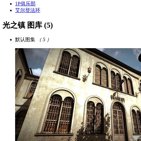
1P俱乐部
艾尔登法环
光之镇 图库
(5)
默认图集
（ 5 ）