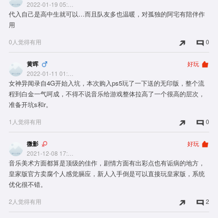
2022-01-19 05:59:27
代入自己是高中生就可以…而且队友多也温暖，对孤独的阿宅有陪伴作
用
0人觉得有用
0
黄晖
好玩
2022-01-11 01:07:58
女神异闻录自4G开始入坑，本次购入ps5玩了一下送的无印版，整个流
程到白金一气呵成，不得不说音乐给游戏整体拉高了一个很高的层次，
准备开坑s和r。
1人觉得有用
0
微影
好玩
2021-12-08 17:12:12
音乐美术方面都算是顶级的佳作，剧情方面有出彩点也有诟病的地方，
皇家版官方卖腐个人感觉膈应，新人入手倒是可以直接玩皇家版，系统
优化很不错。
2人觉得有用
2