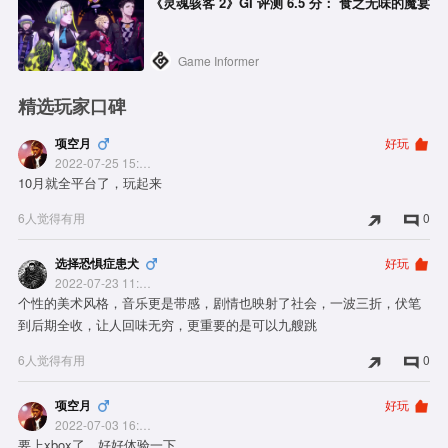
《灵魂骇客 2》GI 评测 6.5 分： 食之无味的魔宴
Game Informer
精选玩家口碑
项空月
好玩
2022-07-25 15:24:04
10月就全平台了，玩起来
6人觉得有用
0
选择恐惧症患犬
好玩
2022-07-23 11:24:52
个性的美术风格，音乐更是带感，剧情也映射了社会，一波三折，伏笔
到后期全收，让人回味无穷，更重要的是可以九艘跳
6人觉得有用
0
项空月
好玩
2022-07-03 16:15:27
要上xbox了，好好体验一下