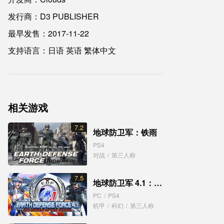
发行商：D3 PUBLISHER
最早发售：2017-11-22
支持语言：日语 英语 繁体中文
相关游戏
7.2
地球防卫军：铁雨
PS4
对战
/
第三人称
7.5
地球防卫军 4.1：绝望阴影再袭
PC
/
PS4
机甲
/
科幻
/
第三人称