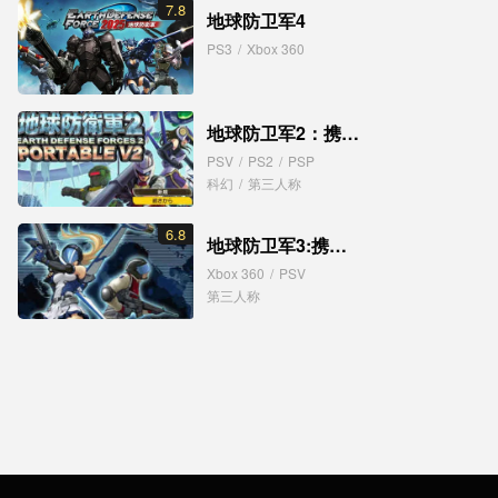
7.8
地球防卫军4
PS3
/
Xbox 360
地球防卫军2：携带版
PSV
/
PS2
/
PSP
科幻
/
第三人称
6.8
地球防卫军3:携带版
Xbox 360
/
PSV
第三人称