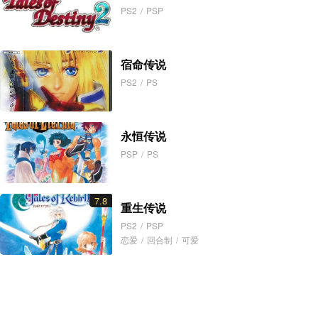
PS2
/
PSP
宿命传说
PS2
/
PS
永恒传说
PSP
/
PS
7.8
重生传说
PS2
/
PSP
恋爱
/
回合制
/
可爱