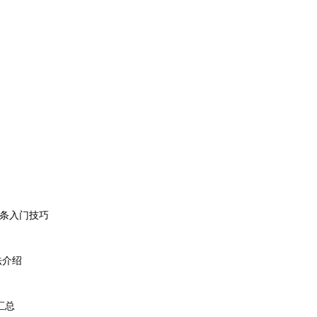
0 条入门技巧
法介绍
汇总