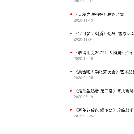
2021-05-07
《天穗之咲稻姬》攻略合集
2020-11-13
《宝可梦：剑盾》铠岛+雪原DLC
2020-11-04
《赛博朋克2077》人物属性介
2020-12-10
《集合啦！动物森友会》艺术品
2020-04-25
《最后生还者 第二部》篝火攻
2020-06-19
《塞尔达传说 织梦岛》攻略总
2019-09-25