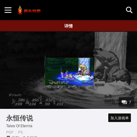
首页
详情
游戏评测
地图攻略
7
永恒传说
加入游戏单
Tales Of Eternia
PSP
/
PS
/