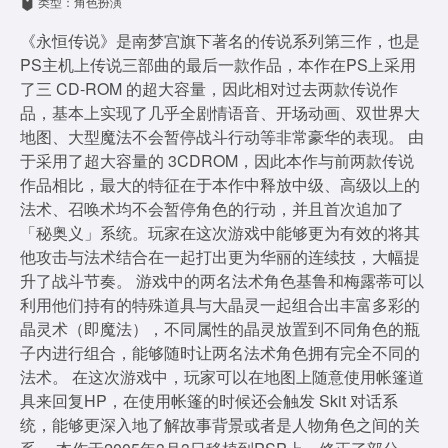
类型：角色扮演
《永恒传说》是南梦宫旗下著名的传说系列第三作，也是
PS主机上传说三部曲的最后一款作品，本作在PS上采用
了三 CD-ROM 的超大容量，因此相对过去两款传说作
品，基本上实现了几乎全剧情语音、开场动画、双世界大
地图、大型魔法不会暂停战斗行动等非常豪华的表现。 由
于采用了超大容量的 3CDROM，因此本作与前两款传说
作品相比，最大的特征在于本作中释放中级、高级以上的
法术、召唤术均不会暂停角色的行动，并且首次追加了
「秘奥义」系统。玩家在这次游戏中能够更为有效的将其
他攻击与法术结合在一起打出更为华丽的连续技，大幅提
升了战斗节奏。 游戏中的两名法术角色基鲁和梅露蒂可以
利用他们持有的特殊道具与大晶灵一起组合出丰富多彩的
晶灵术（即魔法），不同属性的晶灵放置到不同角色的瓶
子内进行组合，能够随时让两名法术角色拥有完全不同的
法术。 在这次游戏中，玩家可以在地图上随意使用帐篷道
具来回复HP，在使用帐篷的时候还会触发 Skit 对话系
统，能够更深入地了解故事背景或者是人物角色之间的关