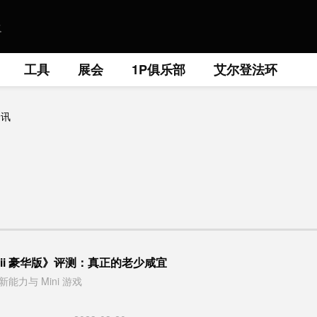
工具
展会
1P俱乐部
艾尔登法环
资讯
 Wii 豪华版》评测：真正的老少咸宜
力与 Mini 游戏