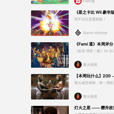
Fami通
《星之卡比 Wii 豪华版》
绝不仅仅是重制版！
Game Informer
《Fami 通》本周评
《如龙 维新！极》34 
篝火新闻
【本周玩什么】2/20 ~
篝火诚意奉献，新一周的
篝火新闻
灯火之星 —— 樱井