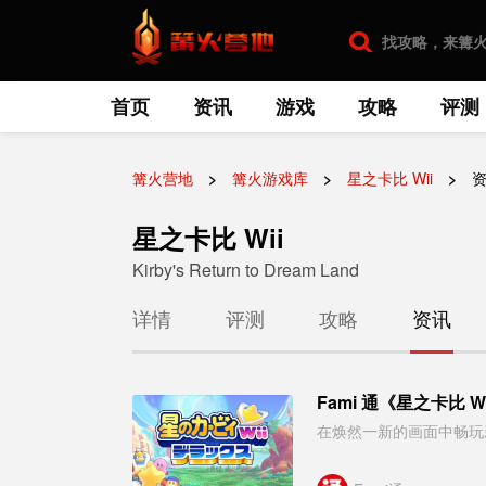
首页
资讯
游戏
攻略
评测
篝火营地
篝火游戏库
星之卡比 Wii
星之卡比 Wii
Kirby's Return to Dream Land
详情
评测
攻略
资讯
Fami 通《星之卡比
在焕然一新的画面中畅玩新能