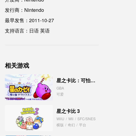
发行商：Nintendo
最早发售：2011-10-27
支持语言：日语 英语
相关游戏
星之卡比：可怕的梦境
GBA
可爱
星之卡比 3
WiiU
/
Wii
/
SFC/SNES
横版
/
奇幻
/
平台