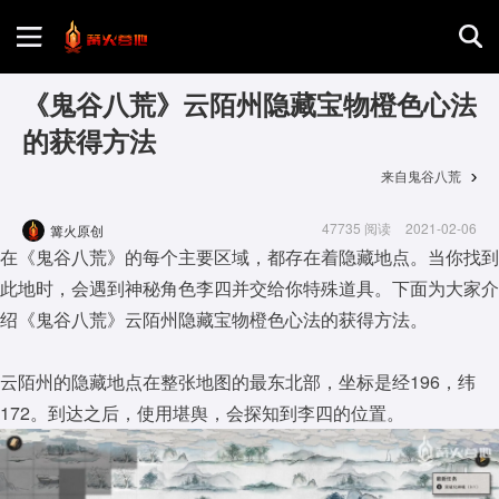
首页
《鬼谷八荒》云陌州隐藏宝物橙色心法
的获得方法
游戏评测
来自鬼谷八荒
47735 阅读
2021-02-06
篝火原创
地图攻略
在《鬼谷八荒》的每个主要区域，都存在着隐藏地点。当你找到
此地时，会遇到神秘角色李四并交给你特殊道具。下面为大家介
绍《鬼谷八荒》云陌州隐藏宝物橙色心法的获得方法。
云陌州的隐藏地点在整张地图的最东北部，坐标是经196，纬
172。到达之后，使用堪舆，会探知到李四的位置。