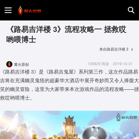
首页
《路易吉洋楼 3》流程攻略一 拯救哎
哟喂博士
游戏评测
来自路易吉洋楼 3
130829 阅读
2019-10-31
篝火原创
地图攻略
《路易吉洋楼 3》是《路易吉鬼屋》系列第三作，这次作品路易
吉将在充满幽灵鬼怪的超豪华大酒店中展开奇妙而又令人捧腹大
笑的幽灵冒险，这里为大家带来本次游戏作品的流程攻略——拯
救哎哟喂博士。