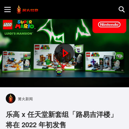
首页
游戏评测
P
地图攻略
l
a
y
篝火新闻
V
乐高 x 任天堂新套组「路易吉洋楼」
i
将在 2022 年初发售