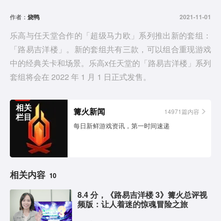
d
作者：
烧鸭
2021-11-01
e
乐高与任天堂合作的「超级马力欧」系列推出新的套组：
「路易吉洋楼」。新的套组共有三款，可以组合重现游戏
o
中的经典关卡和场景。乐高x任天堂的「路易吉洋楼」系列
套组将会在 2022 年 1 月 1 日正式发售。
相关
篝火新闻
14971篇内容
栏目
每日新鲜游戏资讯，第一时间速递
相关内容
10
8.4 分，《路易吉洋楼 3》篝火总评视
频版：让人着迷的惊魂冒险之旅