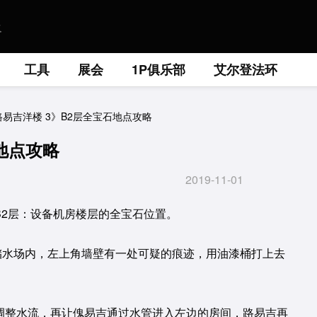
工具
展会
1P俱乐部
艾尔登法环
路易吉洋楼 3》B2层全宝石地点攻略
地点攻略
2019-11-01
》B2层：设备机房楼层的全宝石位置。
储水场内，左上角墙壁有一处可疑的痕迹，用油漆桶打上去
吉调整水流，再让傀易吉通过水管进入左边的房间，路易吉再