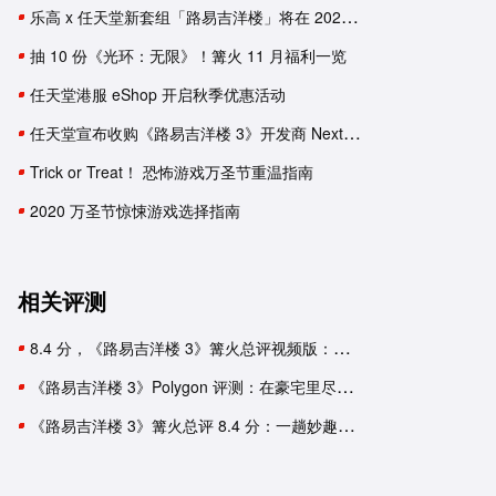
乐高 x 任天堂新套组「路易吉洋楼」将在 2022 年初发售
抽 10 份《光环：无限》！篝火 11 月福利一览
任天堂港服 eShop 开启秋季优惠活动
任天堂宣布收购《路易吉洋楼 3》开发商 Next Level
Trick or Treat！ 恐怖游戏万圣节重温指南
2020 万圣节惊悚游戏选择指南
相关评测
8.4 分，《路易吉洋楼 3》篝火总评视频版：让人着迷的惊魂冒险之旅
《路易吉洋楼 3》Polygon 评测：在豪宅里尽情「吸鬼」是种什么体验？
《路易吉洋楼 3》篝火总评 8.4 分：一趟妙趣横生的捉鬼之旅