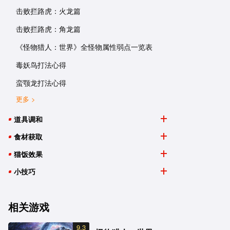
击败拦路虎：火龙篇
击败拦路虎：角龙篇
《怪物猎人：世界》全怪物属性弱点一览表
毒妖鸟打法心得
蛮颚龙打法心得
更多 >
道具调和
食材获取
猫饭效果
小技巧
相关游戏
9.3