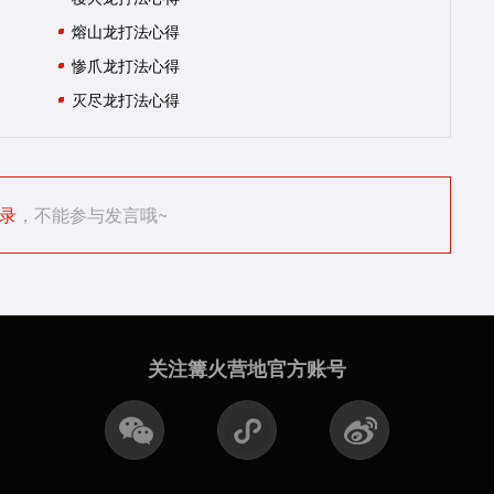
熔山龙打法心得
惨爪龙打法心得
灭尽龙打法心得
录
，不能参与发言哦~
关注篝火营地官方账号