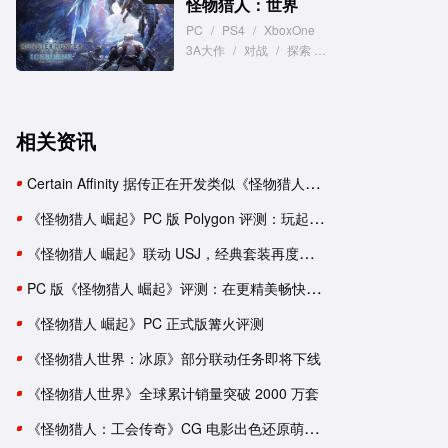
怪物猎人：世界
PC
/
PS4
/
XboxOne
3A大作
/
对战
/
探索
/
狩猎
/
联机
相关资讯
Certain Affinity 据传正在开发类似《怪物猎人》 的 Xbox 独占新作
《怪物猎人 崛起》PC 版 Polygon 评测：玩起来依旧像 Switch 游戏
《怪物猎人 崛起》联动 USJ，经典套装再度登场
PC 版《怪物猎人 崛起》评测：在更精美畅快的 PC 平台尽情狩猎吧！
《怪物猎人 崛起》PC 正式版篝火评测
《怪物猎人世界：冰原》部分联动任务即将下线
《怪物猎人世界》全球累计销量突破 2000 万套
《怪物猎人：工会传奇》CG 电影出色还原萌新猎人的体验