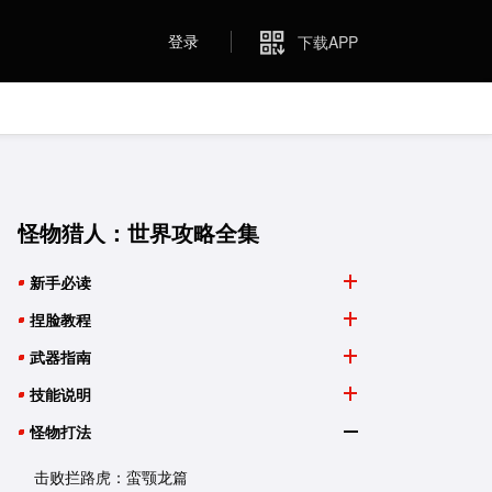
登录
下载APP
怪物猎人：世界攻略全集
新手必读
捏脸教程
武器指南
技能说明
怪物打法
击败拦路虎：蛮颚龙篇