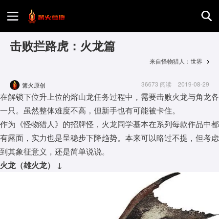
首页
击败拦路虎：火龙篇
来自怪物猎人：世界
游戏评测
36673 阅读
2019-08-29
篝火原创
在解锁下位升上位的熔山龙任务过程中，需要击败火龙与角龙各
地图攻略
一只。虽然整体难度不高，但新手也有可能被卡住。
作为《怪物猎人》的招牌怪，火龙同学基本在系列每款作品中都
有露面，实力也是呈稳步下降趋势。本来可以略过不提，但考虑
到其象征意义，还是简单说说。
火龙（雄火龙）
↓