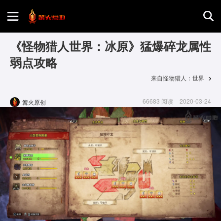
首页
《怪物猎人世界：冰原》猛爆碎龙属性
弱点攻略
游戏评测
来自怪物猎人：世界
66683 阅读
2020-03-24
篝火原创
地图攻略