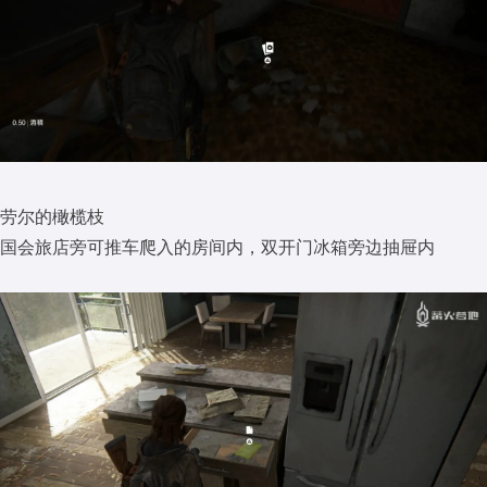
劳尔的橄榄枝
国会旅店旁可推车爬入的房间内，双开门冰箱旁边抽屉内