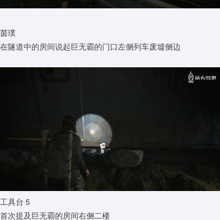
茵璞
在隧道中的房间说起巨无霸的门口左侧列车废墟侧边
工具台 5
首次提及巨无霸的房间右侧二楼