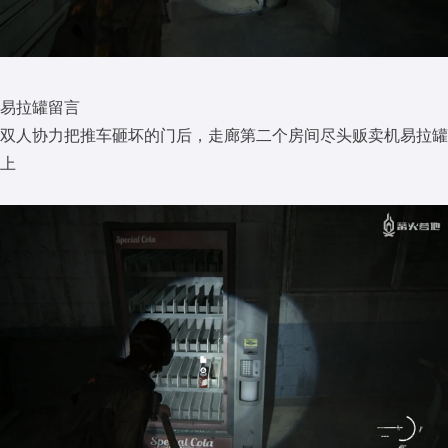
易拉罐留言
双人协力把推车砸坏的门后，走廊第二个房间尽头贩卖机易拉罐
上