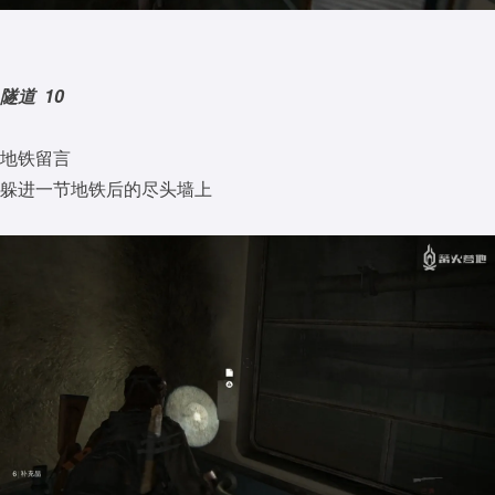
隧道 10
地铁留言
躲进一节地铁后的尽头墙上