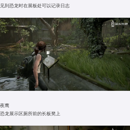
见到恐龙时在展板处可以记录日志
夜鹰
恐龙展示区厕所前的长板凳上