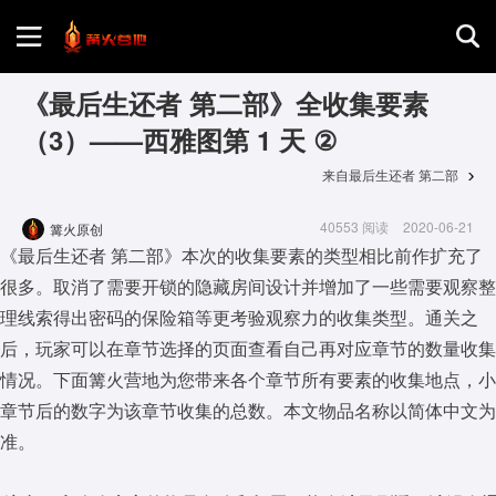
首页
《最后生还者 第二部》全收集要素
（3）——西雅图第 1 天 ②
游戏评测
来自最后生还者 第二部
40553 阅读
2020-06-21
篝火原创
地图攻略
《最后生还者 第二部》本次的收集要素的类型相比前作扩充了
很多。取消了需要开锁的隐藏房间设计并增加了一些需要观察整
理线索得出密码的保险箱等更考验观察力的收集类型。通关之
后，玩家可以在章节选择的页面查看自己再对应章节的数量收集
情况。下面篝火营地为您带来各个章节所有要素的收集地点，小
章节后的数字为该章节收集的总数。本文物品名称以简体中文为
准。