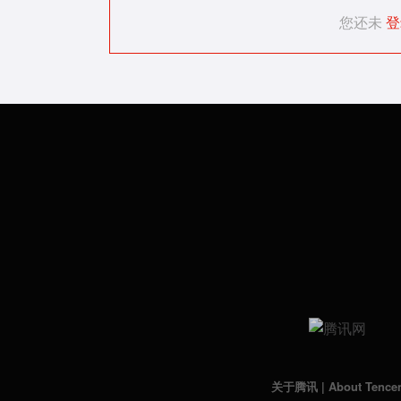
您还未
登
关于腾讯
|
About Tence