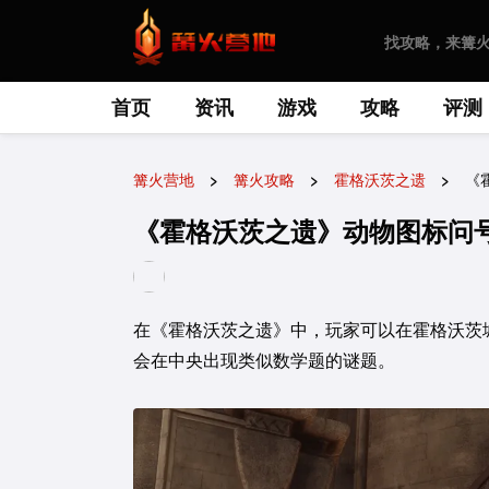
首页
资讯
游戏
攻略
评测
篝火营地
篝火攻略
霍格沃茨之遗
《
《霍格沃茨之遗》动物图标问
在《霍格沃茨之遗》中，玩家可以在霍格沃茨
会在中央出现类似数学题的谜题。