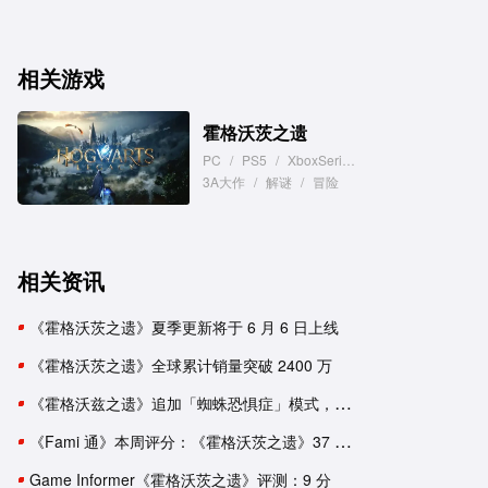
相关游戏
霍格沃茨之遗
PC
/
PS5
/
XboxSeries
/
PS4
/
XboxOne
3A大作
/
解谜
/
冒险
相关资讯
《霍格沃茨之遗》夏季更新将于 6 月 6 日上线
《霍格沃茨之遗》全球累计销量突破 2400 万
《霍格沃兹之遗》追加「蜘蛛恐惧症」模式，减少玩家不适
《Fami 通》本周评分：《霍格沃茨之遗》37 分荣登白金殿堂
Game Informer《霍格沃茨之遗》评测：9 分