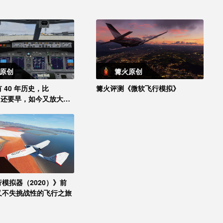
原创
篝火原创
 40 年历史，比
篝火评测《微软飞行模拟》
ws 还要早，如今又放大招
！
模拟器（2020）》前
又不失挑战性的飞行之旅