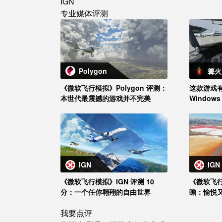
IGN
专业媒体评测
Polygon
篝火
《微软飞行模拟》Polygon 评测：
这款游戏有
本世代最震撼的游戏并不完美
Windo
还原地球
IGN
IGN
《微软飞行模拟》IGN 评测 10
《微软飞行
分：一个任你翱翔的自由世界
瞻：愉悦
我要点评