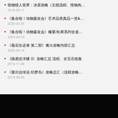
怪物猎人世界：冰原攻略（主线流程、怪物肉质、小技巧）
2019-09-11
《集合啦！动物森友会》艺术品类真品一览&中文介绍
2020-04-25
《集合啦！动物森友会》橡栗/松果系列全道具收集攻略
2020-04-23
《最后生还者 第二部》篝火攻略内容汇总
2020-06-19
《路易吉洋楼 3》攻略汇总 流程、全宝石收集
2019-11-06
《塞尔达传说 织梦岛》攻略总汇（流程攻略、心碎片、贝壳收集）
2019-09-25