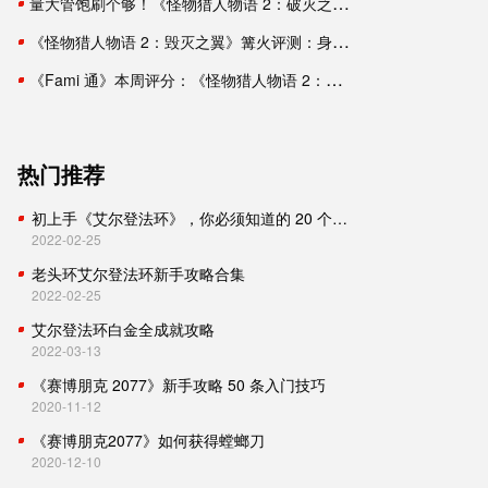
量大管饱刷个够！《怪物猎人物语 2：破灭之翼》体验介绍
《怪物猎人物语 2：毁灭之翼》篝火评测：身心愉悦的简单冒险
《Fami 通》本周评分：《怪物猎人物语 2：毁灭之翼》36 分进入白金殿堂
热门推荐
初上手《艾尔登法环》，你必须知道的 20 个小技巧
2022-02-25
老头环艾尔登法环新手攻略合集
2022-02-25
艾尔登法环白金全成就攻略
2022-03-13
《赛博朋克 2077》新手攻略 50 条入门技巧
2020-11-12
《赛博朋克2077》如何获得螳螂刀
2020-12-10