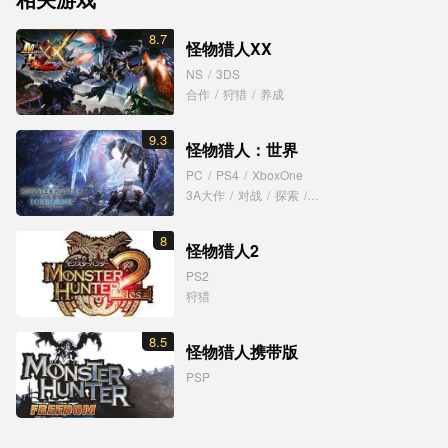
《怪物猎人物语 2》古龙种与二名别称特殊个体怪物获得方法
8.7
怪物猎人XX
《怪物猎人物语 2》简单刷钱方法技巧介绍
NS
/
3DS
《怪物猎人物语 2》简单刷瓶子王冠方法技巧介绍
合作
/
狩猎
/
养成
9.3
怪物猎人：世界
PC
/
PS4
/
XboxOne
3A大作
/
对战
/
探索
/
狩猎
/
联机
8
怪物猎人2
PS2
狩猎
8.5
怪物猎人携带版
PSP