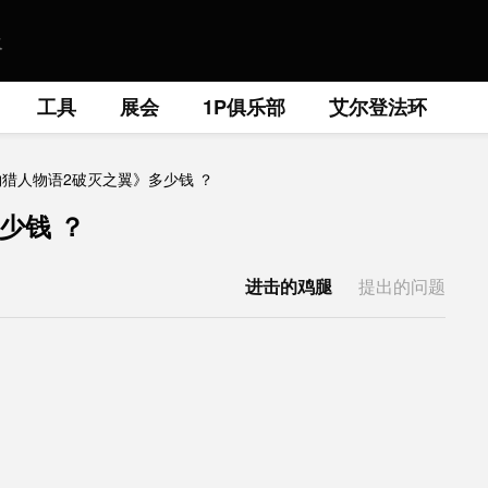
工具
展会
1P俱乐部
艾尔登法环
猎人物语2破灭之翼》多少钱 ？
少钱 ？
进击的鸡腿
提出的问题