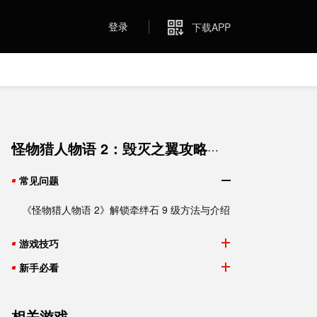
登录
下载APP
怪物猎人物语 2：毁灭之翼攻略全集
常见问题
《怪物猎人物语 2》解锁牵绊石 9 级方法与介绍
游戏技巧
《怪物猎人物语 2：毁灭之翼》各类地图骑乘技能及获得时间段一览
新手必看
《怪物猎人物语 2》高速刷稀有蛋、稀有巢穴方法与技巧
《怪物猎人物语 2》1.1 版本牙猎犬获得方法
《怪物猎人物语 2》怪物王出现位置一览与归巢方法
相关游戏