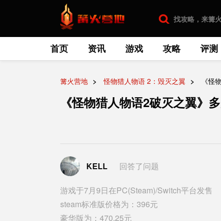
首页
资讯
游戏
攻略
评测
篝火营地
怪物猎人物语 2：毁灭之翼
《怪物
《怪物猎人物语2破灭之翼》多
KELL
回答了问题
游戏于7月9日在PC(Steam)/Switch平台发售
steam标准版价格为：396元
豪华版为：470.25元