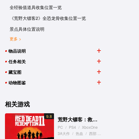
全经验值道具收集位置一览
《荒野大镖客2》全恐龙骨收集位置一览
景点具体位置说明
更多 >
物品说明
任务相关
藏宝图
动物图鉴
相关游戏
9.8
荒野大镖客：救赎 2
PC
/
PS4
/
XboxOne
3A大作
/
热血
/
西部
/
第三人称