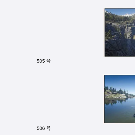
505 号
506 号