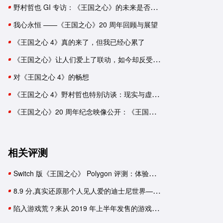
野村哲也 GI 专访：《王国之心》的未来是否还有《最终幻想》角色？
我心永恒 ——《王国之心》20 周年回顾与展望
《王国之心 4》真的来了，但我已经心累了
《王国之心》让人们爱上了联动，如今却反受其累
对《王国之心 4》的畅想
《王国之心 4》野村哲也特别访谈：现实与虚拟的奇妙融合
《王国之心》20 周年纪念映像公开：《王国之心 4》首次公布
相关评测
Switch 版《王国之心》 Polygon 评测：体验极差
8.9 分,真实还原那个人见人爱的迪士尼世界——《王国之心 3》篝火总评
陷入游戏荒？来从 2019 年上半年发售的游戏中补课吧