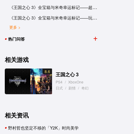
《王国之心 3》全宝箱与米奇幸运标记——超能陆战队世界
《王国之心 3》全宝箱与米奇幸运标记——玩具总动员世界
更多 >
热门问答
相关游戏
8.6
王国之心 3
PS4
/
XboxOne
日式
/
剧情
/
奇幻
相关资讯
野村哲也坚定不移的「Y2K」时尚美学