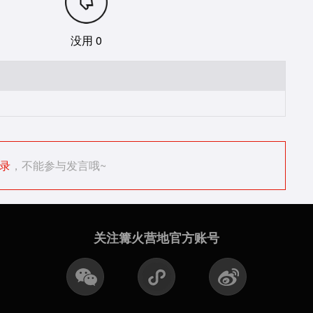
没用 0
录
，不能参与发言哦~
关注篝火营地官方账号