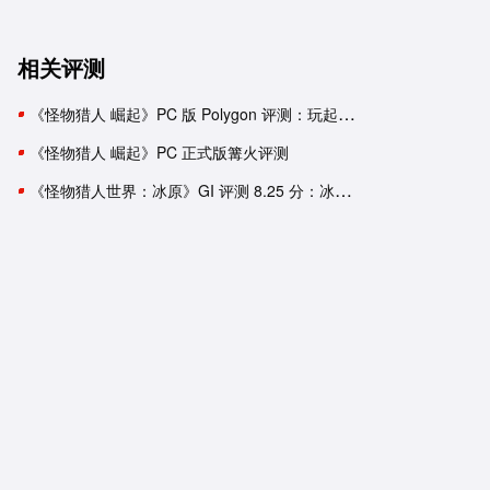
相关评测
《怪物猎人 崛起》PC 版 Polygon 评测：玩起来依旧像 Switch 游戏
《怪物猎人 崛起》PC 正式版篝火评测
《怪物猎人世界：冰原》GI 评测 8.25 分：冰封冻原上的严峻挑战