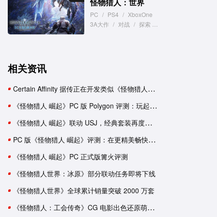
怪物猎人：世界
PC
/
PS4
/
XboxOne
3A大作
/
对战
/
探索
/
狩猎
/
联机
相关资讯
Certain Affinity 据传正在开发类似《怪物猎人》 的 Xbox 独占新作
《怪物猎人 崛起》PC 版 Polygon 评测：玩起来依旧像 Switch 游戏
《怪物猎人 崛起》联动 USJ，经典套装再度登场
PC 版《怪物猎人 崛起》评测：在更精美畅快的 PC 平台尽情狩猎吧！
《怪物猎人 崛起》PC 正式版篝火评测
《怪物猎人世界：冰原》部分联动任务即将下线
《怪物猎人世界》全球累计销量突破 2000 万套
《怪物猎人：工会传奇》CG 电影出色还原萌新猎人的体验