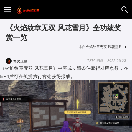
首页
《火焰纹章无双 风花雪月》全功绩奖
赏一览
游戏评测
来自火焰纹章无双 风花雪月
7276 阅读
2022-06-23
篝火原创
地图攻略
《火焰纹章无双 风花雪月》中完成功绩条件获得对应点数，在
EP4后可在奖赏执行官处获得报酬。