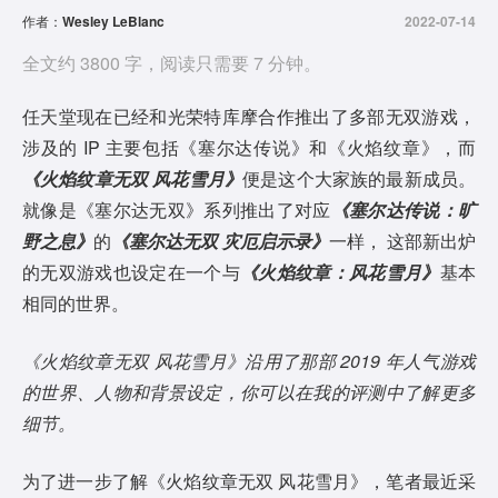
作者：
Wesley LeBlanc
2022-07-14
全文约 3800 字，阅读只需要 7 分钟。
任天堂现在已经和光荣特库摩合作推出了多部无双游戏，
涉及的 IP 主要包括《塞尔达传说》和《火焰纹章》，而
《火焰纹章无双 风花雪月》
便是这个大家族的最新成员。
就像是《塞尔达无双》系列推出了对应
《塞尔达传说：旷
野之息》
的
《塞尔达无双 灾厄启示录》
一样， 这部新出炉
的无双游戏也设定在一个与
《火焰纹章：风花雪月》
基本
相同的世界。
《火焰纹章无双 风花雪月》沿用了那部 2019 年人气游戏
的世界、人物和背景设定，你可以在我的评测中了解更多
细节。
为了进一步了解《火焰纹章无双 风花雪月》，笔者最近采