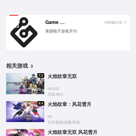
相关
Game Informer
1098篇内容
栏目
美国电子游戏月刊
相关游戏
3
火焰纹章无双
7.2
NS
/
3DS
无双
/
奇幻
火焰纹章：风花雪月
9.4
NS
日式
/
剧情
/
战棋
/
养成
火焰纹章无双 风花雪月