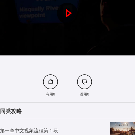
P
l
a
y
V
i
有用0
没用0
d
同类攻略
e
o
第一章中文视频流程第 1 段