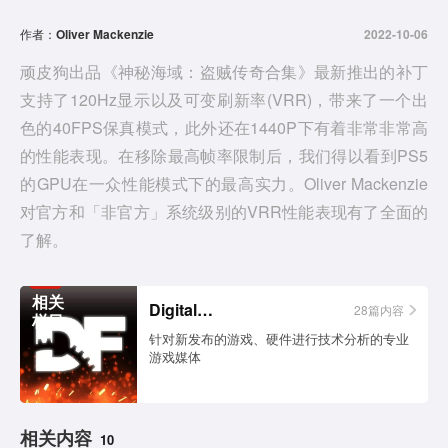
d
作者：
Oliver Mackenzie
2022-10-06
e
顽皮狗出品《神秘海域：盗贼传奇合集》最新推出的补丁
支持了120Hz显示以及可变刷新率(VRR)，带来了一个出
o
色的40FPS保真模式，此外还在1440P下有着非常非常高
的性能表现。在移除最高帧率限制后，我们得以看到PS5
的GPU在一众性能模式下的最高实力。Oliver Mackenzie
对官方和「非官方」系统级别的VRR性能表现有了全面的
了解。
相关
Digital Foundry
28篇内容
栏目
针对新发布的游戏、硬件进行技术分析的专业
游戏媒体
相关内容
10