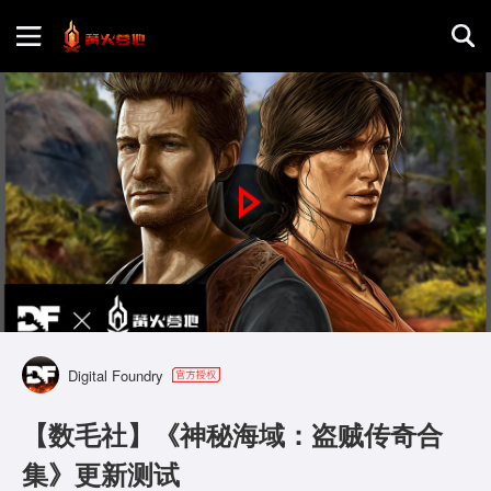
首页
游戏评测
P
地图攻略
l
a
y
Digital Foundry
V
【数毛社】《神秘海域：盗贼传奇合
i
集》更新测试