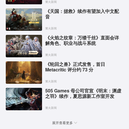
篝火新闻
《天国：拯救》续作有望加入中文配
音
篝火新闻
《火焰之纹章：万缕千丝》直面会详
解角色、职业与战斗系统
篝火新闻
《轮回之兽》正式发售，首日
Metacritic 评分约 73 分
篝火新闻
505 Games 母公司官宣《明末：渊虚
之羽》续作，夏思源新工作室开发
篝火新闻
展开查看更多