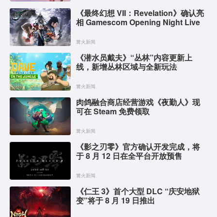
《最终幻想 VII：Revelation》确认亮
相 Gamescom Opening Night Live
篝火新闻
《潜水员戴夫》“丛林”内容更新上
线，新增丛林区域与全新玩法
篝火新闻
肉鸽融合商店经营游戏《夜勤人》现
可在 Steam 免费领取
篝火新闻
《影之刃零》官方确认开发完成，将
于 8 月 12 日在全平台开放预售
篝火新闻
《仁王 3》首个大型 DLC “庆安地狱
变”将于 8 月 19 日推出