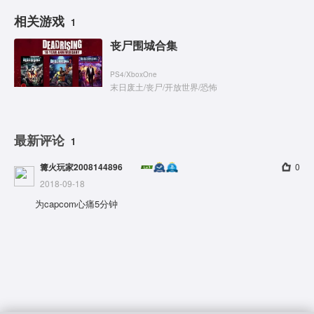
相关游戏
1
丧尸围城合集
PS4
/
XboxOne
末日废土
/
丧尸
/
开放世界
/
恐怖
最新评论
1
篝火玩家2008144896
0
2018-09-18
为capcom心痛5分钟