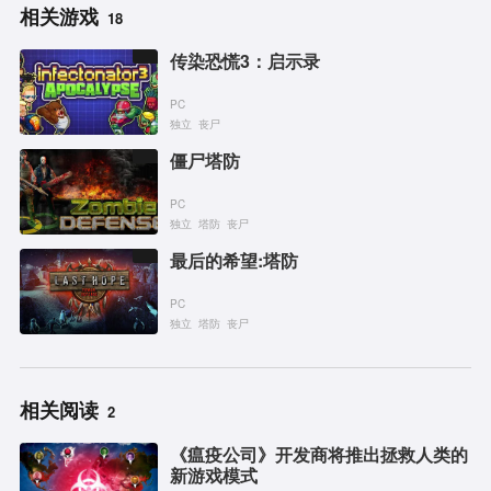
相关游戏
18
传染恐慌3：启示录
PC
独立
丧尸
僵尸塔防
PC
独立
塔防
丧尸
最后的希望:塔防
PC
独立
塔防
丧尸
相关阅读
2
《瘟疫公司》开发商将推出拯救人类的
新游戏模式