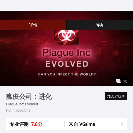
详情
评测
10
瘟疫公司：进化
加入游戏单
Plague Inc: Evolved
PC
/
XboxOne
/
专业评测
7.8分
来自 VGtime