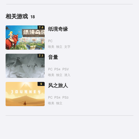
相关游戏
18
7.4
纸境奇缘
PC
唯美
独立
文字
7.1
音量
PC
PS4
PSV
唯美
独立
潜入
9
风之旅人
PC
PS4
PS3
唯美
独立