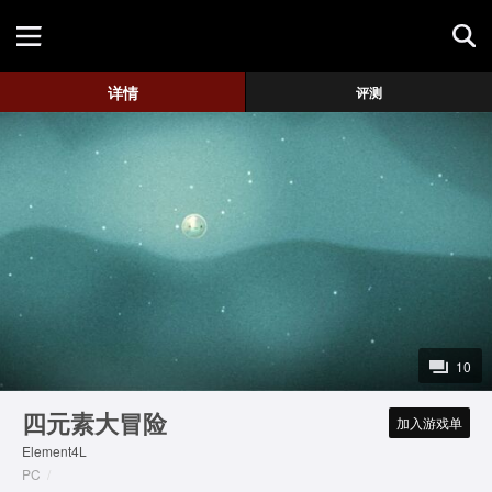
首页
详情
评测
游戏评测
地图攻略
10
四元素大冒险
加入游戏单
Element4L
PC
/