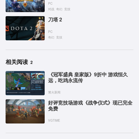
PC
对战
奇幻
竞技
9.1
刀塔 2
PC
奇幻
竞技
相关阅读
2
《冠军盛典 皇家版》9折中 游戏恒久
远，吃鸡永流传
篝火新闻
好评竞技场游戏《战争仪式》现已完全
免费
VGTIME