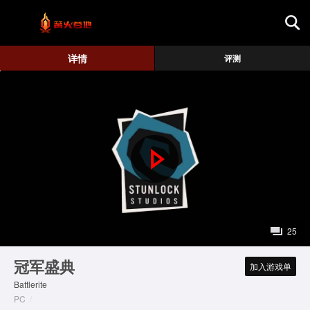
首页
详情
评测
游戏评测
地图攻略
P
l
a
25
y
冠军盛典
加入游戏单
Battlerite
V
PC
/