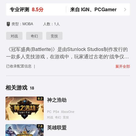
i
专业评测
8.5分
来自 IGN、PCGamer
d
类型：MOBA
人数：1人
e
对战
奇幻
竞技
o
《冠军盛典(Battlerite)》是由Stunlock Studios制作发行的
一款多人竞技游戏，在游戏中，玩家通过古老的“战争仪
式”就能解锁新的能力和力量，选择不同的战争仪式来应付
已收录
配置信息
|
展开全部
不同的对手，有策略性地制定你在游戏中的进攻方式。而
游戏最大的特色是加入了“子弹时间”这一独特的系统，当
有人死亡时，一切都将在慢动作中运行，为玩家清楚第展
相关游戏
18
现精彩瞬间。另外，游戏还有一个粉丝系统，获得胜利的
8.2
神之浩劫
玩家将成为游戏里面的超级巨星，在击杀玩家的时候将会
获得独特效果。
PC
PS4
XboxOne
对战
奇幻
竞技
7.8
英雄联盟