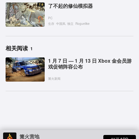
7.6
了不起的修仙模拟器
PC
生存
中国风
独立
Roguelike
相关阅读
1
1 月 7 日 — 1 月 13 日 Xbox 金会员游
戏促销阵容公布
篝火新闻
篝火营地