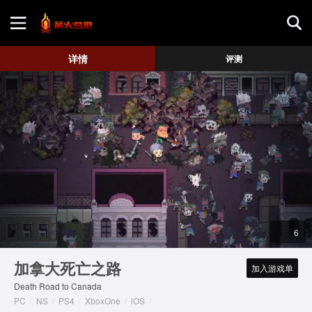
首页
详情
评测
游戏评测
地图攻略
6
加拿大死亡之路
加入游戏单
Death Road to Canada
PC
/
NS
/
PS4
/
XboxOne
/
iOS
/