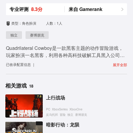
专业评测
8.3分
来自 Gamerank
类型：角色扮演
人数：1人
独立
赛博朋克
Quadrilateral Cowboy是一款黑客主题的动作冒险游戏，
玩家扮演一名黑客，利用各种高科技破解工具黑入公司窃
取资料，并接受各种委托人的任务，从而获取回报。游戏
已收录
配置信息
|
展开全部
采用朋克卡通风格，鲜艳的色彩配合黑白的破译文字，给
了玩家很大的视觉冲击，喜欢潜入类冒险风格游戏的玩家
们不妨试试吧！
相关游戏
18
7.8
上行战场
PC
XboxSeries
XboxOne
反乌托邦
冒险
独立
赛博朋克
暗影行动：龙陨