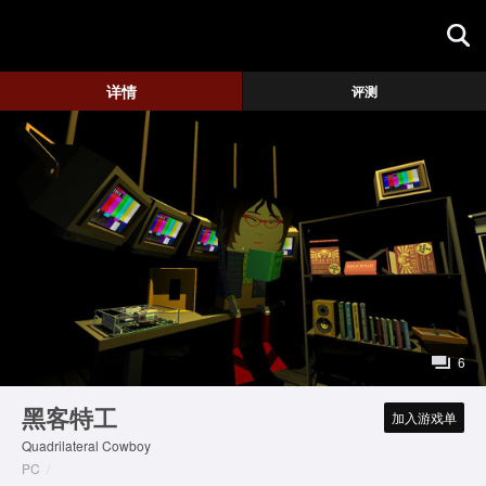
首页
详情
评测
游戏评测
地图攻略
6
黑客特工
加入游戏单
Quadrilateral Cowboy
PC
/