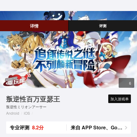
详情
评测
6
叛逆性百万亚瑟王
加入游戏单
叛逆性ミリオンアーサー
Android
/
iOS
/
专业评测
8.2分
来自 APP Store、Google Play