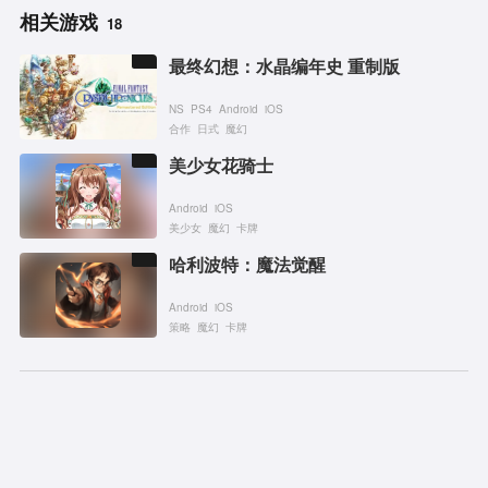
相关游戏
18
最终幻想：水晶编年史 重制版
NS
PS4
Android
iOS
合作
日式
魔幻
美少女花骑士
Android
iOS
美少女
魔幻
卡牌
哈利波特：魔法觉醒
Android
iOS
策略
魔幻
卡牌