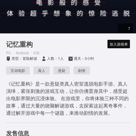
7
记忆重构
加入游戏单
PC
/
Android
/
iOS
/
类型：冒险解谜
人数：1人
通关：3小时
互动电影
真人
悬疑
剧情
《记忆重构》是一款悬疑类真人密室逃脱电影手游。真人
演绎，紧张刺激的游戏互动，让你仿佛置身其中，感受超
出电影界限的沉浸体验。 在游戏里，你将体验三种不同的
故事，通过大量的烧脑解谜游戏，去探索这起离奇事件，
通过解开游戏中每一个谜题，来推动剧情的发展。
发售信息