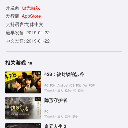
开发商:
极光游戏
发行商:
AppStore
支持语言:简体中文
最早发售: 2019-01-22
中文发售: 2019-01-22
相关游戏
18
9.6
428：被封锁的涉谷
PC
PS4
Android
iOS
PS3
Wii
PSP
互动电影
真人
视觉小说
剧情
9.1
隐形守护者
PC
互动电影
真人
剧情
历史
8.7
奇异人生 2